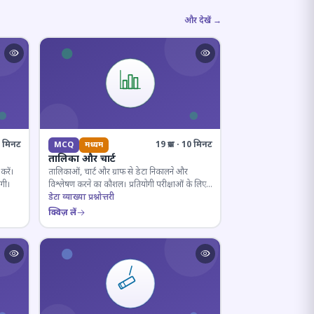
और देखें →
10 मिनट
19 प्रश्न · 10 मिनट
MCQ
मध्यम
तालिका और चार्ट
करें।
तालिकाओं, चार्ट और ग्राफ से डेटा निकालने और
ोगी।
विश्लेषण करने का कौशल। प्रतियोगी परीक्षाओं के लिए
अनिवार्य।
डेटा व्याख्या प्रश्नोत्तरी
क्विज़ लें