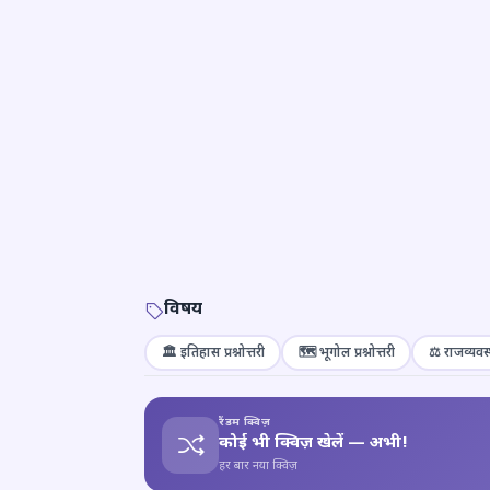
विषय
🏛️ इतिहास प्रश्नोत्तरी
🗺️ भूगोल प्रश्नोत्तरी
⚖️ राजव्यवस्
रैंडम क्विज़
कोई भी क्विज़ खेलें — अभी!
हर बार नया क्विज़