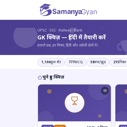
?
UPSC · SSC · Railway · Bank
GK क्विज़ — हिंदी में तैयारी करें
हज़ारों प्रश्न, हर विषय, हिंदी और अंग्रेज़ी दोनों में।
1,104
कुल सेट
777
MCQ
58
सच/झूठ
215
रिक्त 
चुने हुए क्विज़