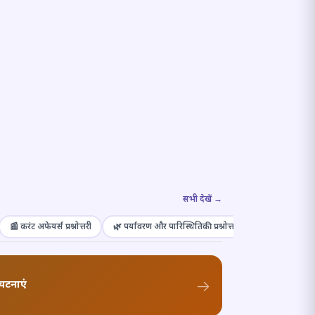
सभी देखें →
📰 करंट अफेयर्स प्रश्नोत्तरी
🌿 पर्यावरण और पारिस्थितिकी प्रश्नोत्तरी
🎭 संस्कृति और कल
घटनाएं