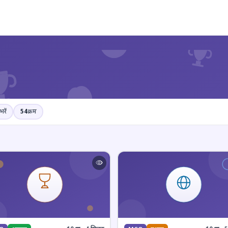
?
भरें
54
क्रम