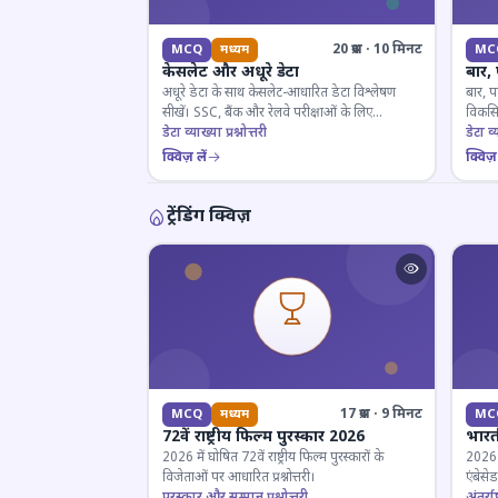
20 प्रश्न · 10 मिनट
MCQ
मध्यम
MC
केसलेट और अधूरे डेटा
बार,
अधूरे डेटा के साथ केसलेट-आधारित डेटा विश्लेषण
बार, प
सीखें। SSC, बैंक और रेलवे परीक्षाओं के लिए
विकसित
महत्वपूर्ण।
डेटा व्याख्या प्रश्नोत्तरी
डेटा व्य
क्विज़ लें
क्विज़ 
ट्रेंडिंग क्विज़
17 प्रश्न · 9 मिनट
MCQ
मध्यम
MC
72वें राष्ट्रीय फिल्म पुरस्कार 2026
भारती
2026 में घोषित 72वें राष्ट्रीय फिल्म पुरस्कारों के
2026 म
विजेताओं पर आधारित प्रश्नोत्तरी।
एंबेसे
पुरस्कार और सम्मान प्रश्नोत्तरी
लिए ज
अंतर्राष