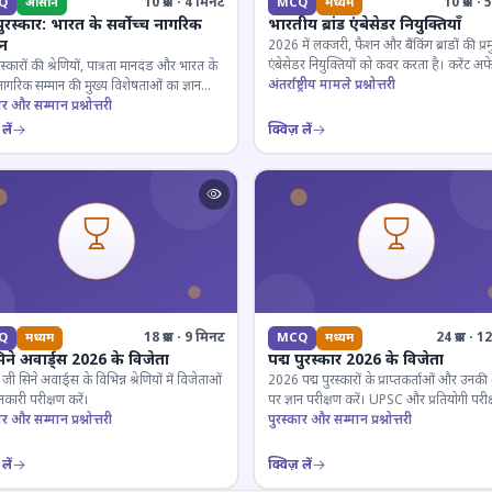
10 प्रश्न · 4 मिनट
10 प्रश्न 
Q
आसान
MCQ
मध्यम
पुरस्कार: भारत के सर्वोच्च नागरिक
भारतीय ब्रांड एंबेसेडर नियुक्तियाँ
ान
2026 में लक्जरी, फैशन और बैंकिंग ब्रांडों की प्र
एंबेसेडर नियुक्तियों को कवर करता है। करेंट अफे
रस्कारों की श्रेणियों, पात्रता मानदंड और भारत के
लिए जरूरी।
अंतर्राष्ट्रीय मामले प्रश्नोत्तरी
 नागरिक सम्मान की मुख्य विशेषताओं का ज्ञान
ार और सम्मान प्रश्नोत्तरी
लें
क्विज़ लें
18 प्रश्न · 9 मिनट
24 प्रश्न · 
Q
मध्यम
MCQ
मध्यम
िने अवार्ड्स 2026 के विजेता
पद्म पुरस्कार 2026 के विजेता
 सिने अवार्ड्स के विभिन्न श्रेणियों में विजेताओं
2026 पद्म पुरस्कारों के प्राप्तकर्ताओं और उनकी श्
कारी परीक्षण करें।
पर ज्ञान परीक्षण करें। UPSC और प्रतियोगी परीक
ार और सम्मान प्रश्नोत्तरी
के लिए महत्वपूर्ण।
पुरस्कार और सम्मान प्रश्नोत्तरी
लें
क्विज़ लें