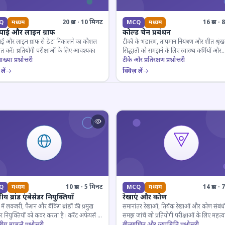
20 प्रश्न · 10 मिनट
16 प्रश्न 
Q
मध्यम
MCQ
मध्यम
 पाई और लाइन ग्राफ
कोल्ड चेन प्रबंधन
ाई और लाइन ग्राफ से डेटा निकालने का कौशल
टीकों के भंडारण, तापमान नियंत्रण और शीत श्रृंख
 करें। प्रतियोगी परीक्षाओं के लिए आवश्यक।
सिद्धांतों को समझने के लिए स्वास्थ्य कर्मियों और
ाख्या प्रश्नोत्तरी
परीक्षार्थियों के लिए महत्वपूर्ण।
टीके और प्रतिरक्षण प्रश्नोत्तरी
लें
क्विज़ लें
10 प्रश्न · 5 मिनट
14 प्रश्न 
Q
मध्यम
MCQ
मध्यम
य ब्रांड एंबेसेडर नियुक्तियाँ
रेखाएं और कोण
ें लक्जरी, फैशन और बैंकिंग ब्रांडों की प्रमुख
समानांतर रेखाओं, तिर्यक रेखाओं और कोण संबंधो
डर नियुक्तियों को कवर करता है। करेंट अफेयर्स के
समझ जांचें जो प्रतियोगी परीक्षाओं के लिए महत्वपूर
रूरी।
्ट्रीय मामले प्रश्नोत्तरी
बीजगणित और ज्यामिति प्रश्नोत्तरी