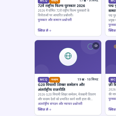
17 प्रश्न · 9 मिनट
MCQ
मध्यम
MC
72वें राष्ट्रीय फिल्म पुरस्कार 2026
पद्म 
सम्म
2026 में घोषित 72वें राष्ट्रीय फिल्म पुरस्कारों के
विजेताओं पर आधारित प्रश्नोत्तरी।
पद्म पु
पुरस्कार और सम्मान प्रश्नोत्तरी
प्रमुख
परखें।
पुरस्क
क्विज़ लें
क्विज़ 
19 प्रश्न · 10 मिनट
MCQ
मध्यम
MC
G20 मियामी शिखर सम्मेलन और
ज़ी स
अंतर्राष्ट्रीय राजनीति
2026 जी
की जान
2026 G20 मियामी शिखर सम्मेलन, मेजबानी विवरण
पुरस्क
और सदस्य देशों को प्रभावित करने वाली हाल की
राजनयिक घटनाओं पर ज्ञान परीक्षण करें।
अंतर्राष्ट्रीय संगठन और व्यापार प्रश्नोत्तरी
क्विज़ लें
क्विज़ 