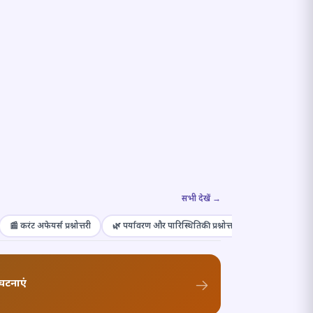
सभी देखें →
📰 करंट अफेयर्स प्रश्नोत्तरी
🌿 पर्यावरण और पारिस्थितिकी प्रश्नोत्तरी
🎭 संस्कृति और कल
घटनाएं