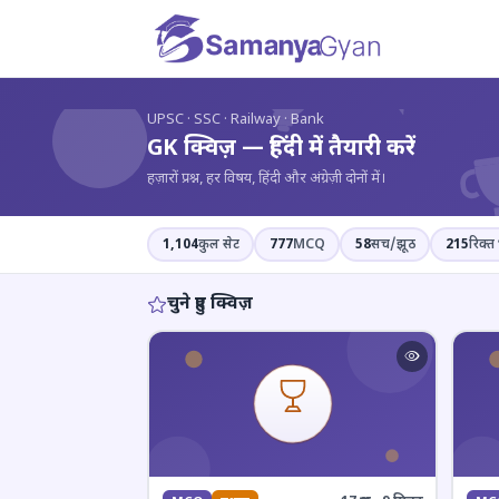
?
UPSC · SSC · Railway · Bank
GK क्विज़ — हिंदी में तैयारी करें
हज़ारों प्रश्न, हर विषय, हिंदी और अंग्रेज़ी दोनों में।
1,104
कुल सेट
777
MCQ
58
सच/झूठ
215
रिक्त 
चुने हुए क्विज़