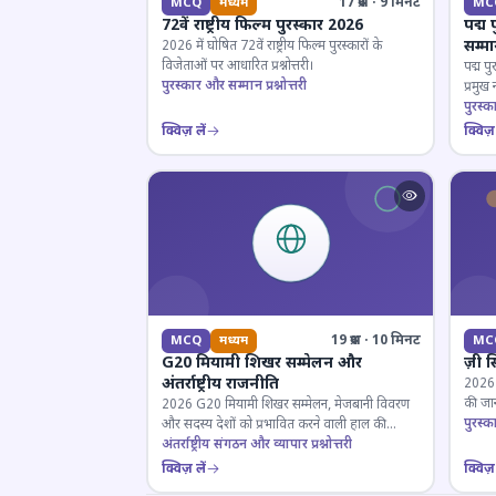
17 प्रश्न · 9 मिनट
MCQ
मध्यम
MC
72वें राष्ट्रीय फिल्म पुरस्कार 2026
पद्म 
सम्म
2026 में घोषित 72वें राष्ट्रीय फिल्म पुरस्कारों के
विजेताओं पर आधारित प्रश्नोत्तरी।
पद्म पु
पुरस्कार और सम्मान प्रश्नोत्तरी
प्रमुख
परखें।
पुरस्क
क्विज़ लें
क्विज़ 
19 प्रश्न · 10 मिनट
MCQ
मध्यम
MC
G20 मियामी शिखर सम्मेलन और
ज़ी स
अंतर्राष्ट्रीय राजनीति
2026 जी
की जान
2026 G20 मियामी शिखर सम्मेलन, मेजबानी विवरण
पुरस्क
और सदस्य देशों को प्रभावित करने वाली हाल की
राजनयिक घटनाओं पर ज्ञान परीक्षण करें।
अंतर्राष्ट्रीय संगठन और व्यापार प्रश्नोत्तरी
क्विज़ लें
क्विज़ 