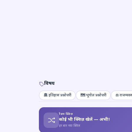
विषय
🏛️ इतिहास प्रश्नोत्तरी
🗺️ भूगोल प्रश्नोत्तरी
⚖️ राजव्यवस्
रैंडम क्विज़
कोई भी क्विज़ खेलें — अभी!
हर बार नया क्विज़