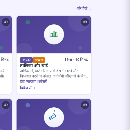
और देखें →
10 मिनट
19 प्रश्न · 10 मिनट
MCQ
मध्यम
तालिका और चार्ट
करें।
तालिकाओं, चार्ट और ग्राफ से डेटा निकालने और
ोगी।
विश्लेषण करने का कौशल। प्रतियोगी परीक्षाओं के लिए
अनिवार्य।
डेटा व्याख्या प्रश्नोत्तरी
क्विज़ लें