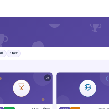
?
भरें
54
क्रम