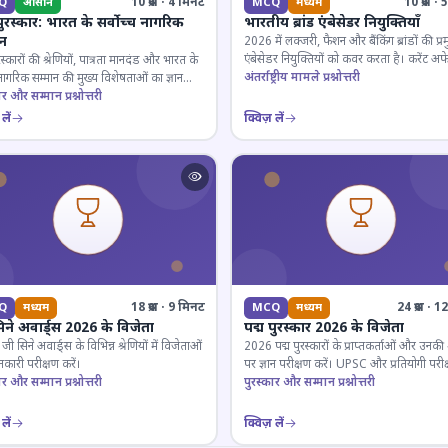
10 प्रश्न · 4 मिनट
10 प्रश्न 
Q
आसान
MCQ
मध्यम
पुरस्कार: भारत के सर्वोच्च नागरिक
भारतीय ब्रांड एंबेसेडर नियुक्तियाँ
ान
2026 में लक्जरी, फैशन और बैंकिंग ब्रांडों की प्र
एंबेसेडर नियुक्तियों को कवर करता है। करेंट अफे
रस्कारों की श्रेणियों, पात्रता मानदंड और भारत के
लिए जरूरी।
अंतर्राष्ट्रीय मामले प्रश्नोत्तरी
 नागरिक सम्मान की मुख्य विशेषताओं का ज्ञान
ार और सम्मान प्रश्नोत्तरी
लें
क्विज़ लें
18 प्रश्न · 9 मिनट
24 प्रश्न · 
Q
मध्यम
MCQ
मध्यम
िने अवार्ड्स 2026 के विजेता
पद्म पुरस्कार 2026 के विजेता
 सिने अवार्ड्स के विभिन्न श्रेणियों में विजेताओं
2026 पद्म पुरस्कारों के प्राप्तकर्ताओं और उनकी श्
कारी परीक्षण करें।
पर ज्ञान परीक्षण करें। UPSC और प्रतियोगी परीक
ार और सम्मान प्रश्नोत्तरी
के लिए महत्वपूर्ण।
पुरस्कार और सम्मान प्रश्नोत्तरी
लें
क्विज़ लें