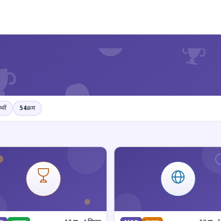
?
भरें
54
क्रम