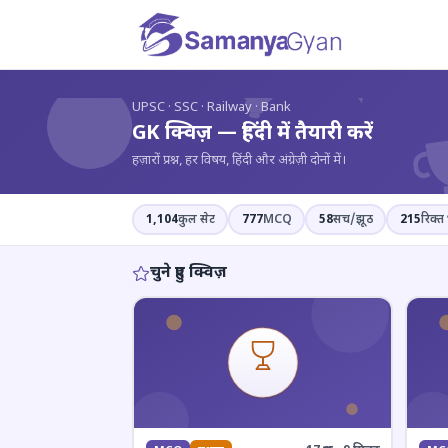
?
UPSC · SSC · Railway · Bank
GK क्विज़ — हिंदी में तैयारी करें
हज़ारों प्रश्न, हर विषय, हिंदी और अंग्रेज़ी दोनों में।
1,104
कुल सेट
777
MCQ
58
सच/झूठ
215
रिक्त 
चुने हुए क्विज़