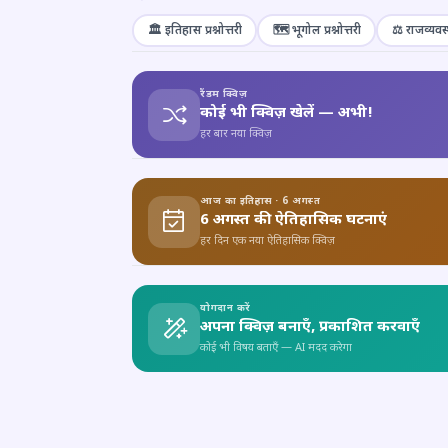
🏛️ इतिहास प्रश्नोत्तरी
🗺️ भूगोल प्रश्नोत्तरी
⚖️ राजव्यवस्
रैंडम क्विज़
कोई भी क्विज़ खेलें — अभी!
हर बार नया क्विज़
आज का इतिहास · 6 अगस्त
6 अगस्त की ऐतिहासिक घटनाएं
हर दिन एक नया ऐतिहासिक क्विज़
योगदान करें
अपना क्विज़ बनाएँ, प्रकाशित करवाएँ
कोई भी विषय बताएँ — AI मदद करेगा