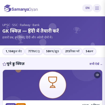
EN
?
UPSC · SSC · Railway · Bank
GK क्विज़ — हिंदी में तैयारी करें
हज़ारों प्रश्न, हर विषय, हिंदी और अंग्रेज़ी दोनों में।
1,104
कुल सेट
777
MCQ
58
सच/झूठ
215
रिक्त भरें
54
क्रम
चुने हुए क्विज़
सभी देखें →