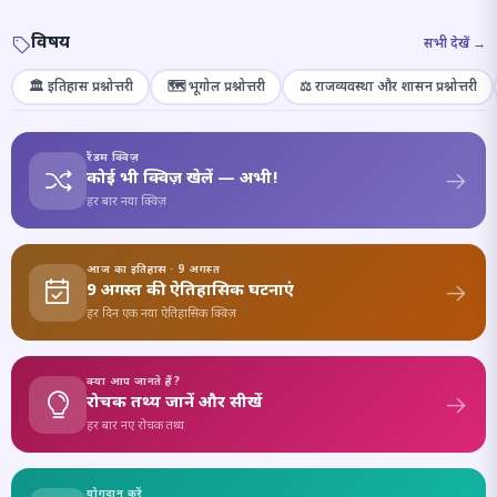
विषय
सभी देखें →
🏛️ इतिहास प्रश्नोत्तरी
🗺️ भूगोल प्रश्नोत्तरी
⚖️ राजव्यवस्था और शासन प्रश्नोत्तरी
रैंडम क्विज़
कोई भी क्विज़ खेलें — अभी!
हर बार नया क्विज़
आज का इतिहास · 9 अगस्त
9 अगस्त की ऐतिहासिक घटनाएं
हर दिन एक नया ऐतिहासिक क्विज़
क्या आप जानते हैं?
रोचक तथ्य जानें और सीखें
हर बार नए रोचक तथ्य
योगदान करें