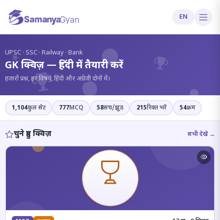
EN
?
UPSC · SSC · Railway · Bank
GK क्विज़ — हिंदी में तैयारी करें
हज़ारों प्रश्न, हर विषय, हिंदी और अंग्रेज़ी दोनों में।
1,104
कुल सेट
777
MCQ
58
सच/झूठ
215
रिक्त भरें
54
क्रम
चुने हुए क्विज़
सभी देखें →