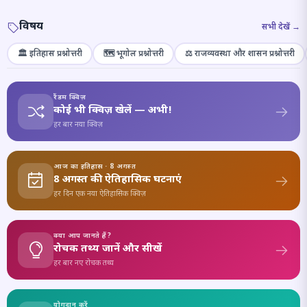
विषय
सभी देखें →
🏛️ इतिहास प्रश्नोत्तरी
🗺️ भूगोल प्रश्नोत्तरी
⚖️ राजव्यवस्था और शासन प्रश्नोत्तरी
रैंडम क्विज़
कोई भी क्विज़ खेलें — अभी!
हर बार नया क्विज़
आज का इतिहास · 8 अगस्त
8 अगस्त की ऐतिहासिक घटनाएं
हर दिन एक नया ऐतिहासिक क्विज़
क्या आप जानते हैं?
रोचक तथ्य जानें और सीखें
हर बार नए रोचक तथ्य
योगदान करें