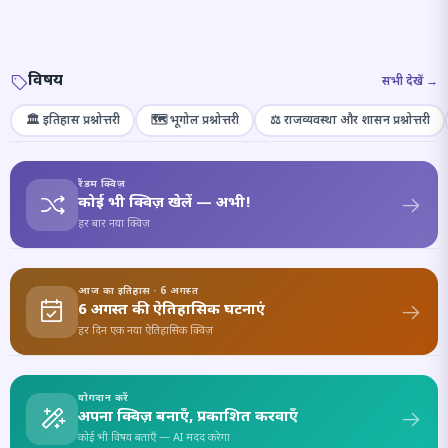
विषय
सभी देखें →
🏛️ इतिहास प्रश्नोत्तरी
🗺️ भूगोल प्रश्नोत्तरी
⚖️ राजव्यवस्था और शासन प्रश्नोत्तरी
रैंडम क्विज़
कोई भी क्विज़ खेलें — अभी!
हर बार नया क्विज़
आज का इतिहास · 6 अगस्त
6 अगस्त की ऐतिहासिक घटनाएं
हर दिन एक नया ऐतिहासिक क्विज़
योगदान करें
अपना क्विज़ बनाएँ, प्रकाशित करवाएँ
कोई भी विषय बताएँ — AI मदद करेगा