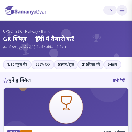
EN
?
UPSC · SSC · Railway · Bank
GK क्विज़ — हिंदी में तैयारी करें
हज़ारों प्रश्न, हर विषय, हिंदी और अंग्रेज़ी दोनों में।
1,104
कुल सेट
777
MCQ
58
सच/झूठ
215
रिक्त भरें
54
क्रम
चुने हुए क्विज़
सभी देखें →