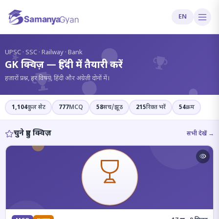
EN
?
UPSC · SSC · Railway · Bank
GK क्विज़ — हिंदी में तैयारी करें
हज़ारों प्रश्न, हर विषय, हिंदी और अंग्रेज़ी दोनों में।
1,104
कुल सेट
777
MCQ
58
सच/झूठ
215
रिक्त भरें
54
क्रम
चुने हुए क्विज़
सभी देखें →