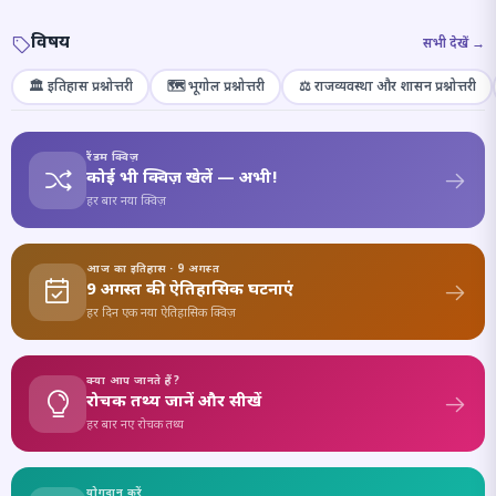
विषय
सभी देखें →
🏛️ इतिहास प्रश्नोत्तरी
🗺️ भूगोल प्रश्नोत्तरी
⚖️ राजव्यवस्था और शासन प्रश्नोत्तरी
रैंडम क्विज़
कोई भी क्विज़ खेलें — अभी!
हर बार नया क्विज़
आज का इतिहास · 9 अगस्त
9 अगस्त की ऐतिहासिक घटनाएं
हर दिन एक नया ऐतिहासिक क्विज़
क्या आप जानते हैं?
रोचक तथ्य जानें और सीखें
हर बार नए रोचक तथ्य
योगदान करें