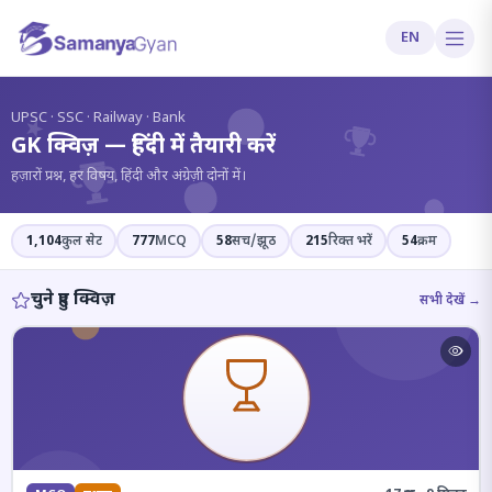
EN
?
UPSC · SSC · Railway · Bank
GK क्विज़ — हिंदी में तैयारी करें
हज़ारों प्रश्न, हर विषय, हिंदी और अंग्रेज़ी दोनों में।
1,104
कुल सेट
777
MCQ
58
सच/झूठ
215
रिक्त भरें
54
क्रम
चुने हुए क्विज़
सभी देखें →