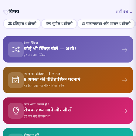
विषय
सभी देखें →
🏛️ इतिहास प्रश्नोत्तरी
🗺️ भूगोल प्रश्नोत्तरी
⚖️ राजव्यवस्था और शासन प्रश्नोत्तरी
रैंडम क्विज़
कोई भी क्विज़ खेलें — अभी!
हर बार नया क्विज़
आज का इतिहास · 8 अगस्त
8 अगस्त की ऐतिहासिक घटनाएं
हर दिन एक नया ऐतिहासिक क्विज़
क्या आप जानते हैं?
रोचक तथ्य जानें और सीखें
हर बार नए रोचक तथ्य
योगदान करें