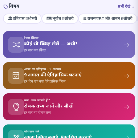
विषय
सभी देखें →
🏛️ इतिहास प्रश्नोत्तरी
🗺️ भूगोल प्रश्नोत्तरी
⚖️ राजव्यवस्था और शासन प्रश्नोत्तरी
रैंडम क्विज़
कोई भी क्विज़ खेलें — अभी!
हर बार नया क्विज़
आज का इतिहास · 9 अगस्त
9 अगस्त की ऐतिहासिक घटनाएं
हर दिन एक नया ऐतिहासिक क्विज़
क्या आप जानते हैं?
रोचक तथ्य जानें और सीखें
हर बार नए रोचक तथ्य
योगदान करें
अपना क्विज़ बनाएँ, प्रकाशित करवाएँ