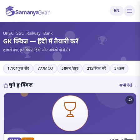
EN
?
UPSC · SSC · Railway · Bank
GK क्विज़ — हिंदी में तैयारी करें
हज़ारों प्रश्न, हर विषय, हिंदी और अंग्रेज़ी दोनों में।
1,104
कुल सेट
777
MCQ
58
सच/झूठ
215
रिक्त भरें
54
क्रम
चुने हुए क्विज़
सभी देखें →