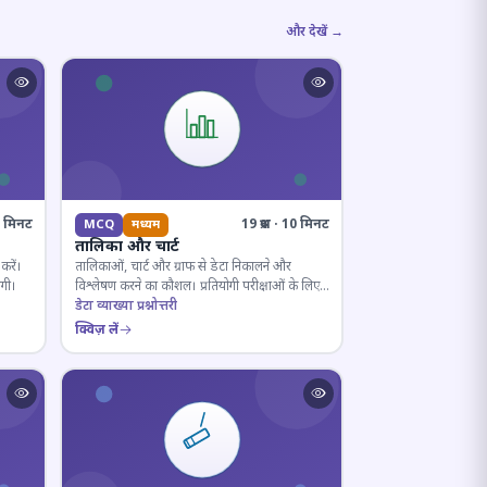
और देखें →
10 मिनट
19 प्रश्न · 10 मिनट
MCQ
मध्यम
तालिका और चार्ट
करें।
तालिकाओं, चार्ट और ग्राफ से डेटा निकालने और
ोगी।
विश्लेषण करने का कौशल। प्रतियोगी परीक्षाओं के लिए
अनिवार्य।
डेटा व्याख्या प्रश्नोत्तरी
क्विज़ लें