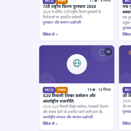
17 प्रश्न · 9 मिनट
MCQ
मध्यम
MC
72वें राष्ट्रीय फिल्म पुरस्कार 2026
पद्म 
सम्म
2026 में घोषित 72वें राष्ट्रीय फिल्म पुरस्कारों के
विजेताओं पर आधारित प्रश्नोत्तरी।
पद्म पु
पुरस्कार और सम्मान प्रश्नोत्तरी
प्रमुख
परखें।
पुरस्क
क्विज़ लें
क्विज़ 
19 प्रश्न · 10 मिनट
MCQ
मध्यम
MC
G20 मियामी शिखर सम्मेलन और
ज़ी स
अंतर्राष्ट्रीय राजनीति
2026 जी
की जान
2026 G20 मियामी शिखर सम्मेलन, मेजबानी विवरण
पुरस्क
और सदस्य देशों को प्रभावित करने वाली हाल की
राजनयिक घटनाओं पर ज्ञान परीक्षण करें।
अंतर्राष्ट्रीय संगठन और व्यापार प्रश्नोत्तरी
क्विज़ लें
क्विज़ 