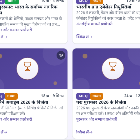
10 प्रश्न · 4 मिनट
10 प्रश्न 
Q
आसान
MCQ
मध्यम
पुरस्कार: भारत के सर्वोच्च नागरिक
भारतीय ब्रांड एंबेसेडर नियुक्तियाँ
ान
2026 में लक्जरी, फैशन और बैंकिंग ब्रांडों की प्र
एंबेसेडर नियुक्तियों को कवर करता है। करेंट अफे
रस्कारों की श्रेणियों, पात्रता मानदंड और भारत के
लिए जरूरी।
अंतर्राष्ट्रीय मामले प्रश्नोत्तरी
 नागरिक सम्मान की मुख्य विशेषताओं का ज्ञान
ार और सम्मान प्रश्नोत्तरी
लें
क्विज़ लें
18 प्रश्न · 9 मिनट
24 प्रश्न · 
Q
मध्यम
MCQ
मध्यम
िने अवार्ड्स 2026 के विजेता
पद्म पुरस्कार 2026 के विजेता
 सिने अवार्ड्स के विभिन्न श्रेणियों में विजेताओं
2026 पद्म पुरस्कारों के प्राप्तकर्ताओं और उनकी श्
कारी परीक्षण करें।
पर ज्ञान परीक्षण करें। UPSC और प्रतियोगी परीक
ार और सम्मान प्रश्नोत्तरी
के लिए महत्वपूर्ण।
पुरस्कार और सम्मान प्रश्नोत्तरी
लें
क्विज़ लें