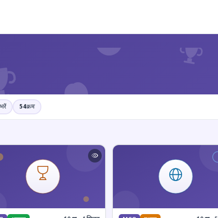
?
भरें
54
क्रम