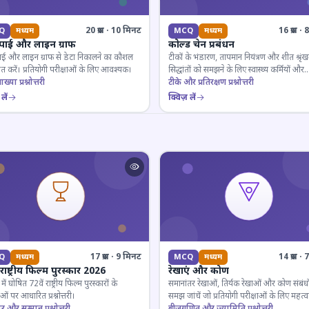
20 प्रश्न · 10 मिनट
16 प्रश्न 
Q
मध्यम
MCQ
मध्यम
 पाई और लाइन ग्राफ
कोल्ड चेन प्रबंधन
ाई और लाइन ग्राफ से डेटा निकालने का कौशल
टीकों के भंडारण, तापमान नियंत्रण और शीत श्रृंख
 करें। प्रतियोगी परीक्षाओं के लिए आवश्यक।
सिद्धांतों को समझने के लिए स्वास्थ्य कर्मियों और
ाख्या प्रश्नोत्तरी
परीक्षार्थियों के लिए महत्वपूर्ण।
टीके और प्रतिरक्षण प्रश्नोत्तरी
लें
क्विज़ लें
17 प्रश्न · 9 मिनट
14 प्रश्न 
Q
मध्यम
MCQ
मध्यम
 राष्ट्रीय फिल्म पुरस्कार 2026
रेखाएं और कोण
ं घोषित 72वें राष्ट्रीय फिल्म पुरस्कारों के
समानांतर रेखाओं, तिर्यक रेखाओं और कोण संबंधो
ओं पर आधारित प्रश्नोत्तरी।
समझ जांचें जो प्रतियोगी परीक्षाओं के लिए महत्वपूर
ार और सम्मान प्रश्नोत्तरी
बीजगणित और ज्यामिति प्रश्नोत्तरी