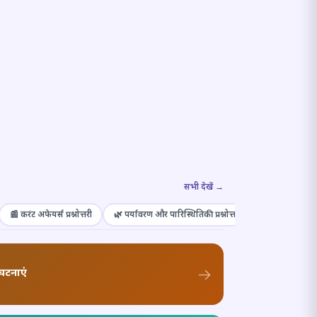
सभी देखें →
📰 करंट अफेयर्स प्रश्नोत्तरी
🌿 पर्यावरण और पारिस्थितिकी प्रश्नोत्तरी
🎭 संस्कृति और कल
घटनाएं