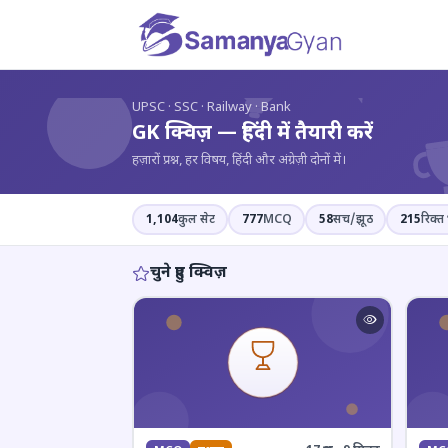
?
UPSC · SSC · Railway · Bank
GK क्विज़ — हिंदी में तैयारी करें
हज़ारों प्रश्न, हर विषय, हिंदी और अंग्रेज़ी दोनों में।
1,104
कुल सेट
777
MCQ
58
सच/झूठ
215
रिक्त 
चुने हुए क्विज़