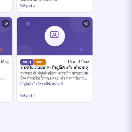
क्विज़ लें
· 6 मिनट
10 प्रश्न · 5 मिनट
MCQ
मध्यम
भारतीय राज्यपाल: नियुक्ति और योग्यताएं
राज्यपाल की नियुक्ति प्रक्रिया, संवैधानिक योग्यताएं और
वेतन से संबंधित विषय। UPSC और राज्य परीक्षार्थियों
ष भर
के लिए महत्वपूर्ण।
नियुक्तियाँ और इस्तीफे प्रश्नोत्तरी
क्विज़ लें