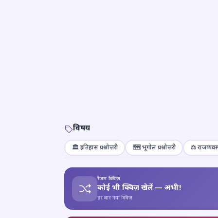
विषय
🏛️ इतिहास प्रश्नोत्तरी
🗺️ भूगोल प्रश्नोत्तरी
⚖️ राजव्यवस्
रैंडम क्विज़
कोई भी क्विज़ खेलें — अभी!
हर बार नया क्विज़