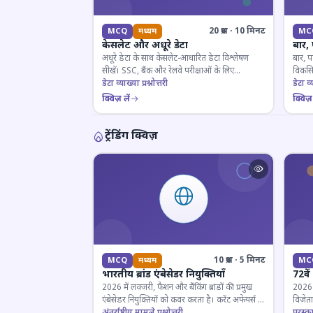
20 प्रश्न · 10 मिनट
MCQ
मध्यम
MC
केसलेट और अधूरे डेटा
बार,
अधूरे डेटा के साथ केसलेट-आधारित डेटा विश्लेषण
बार, प
सीखें। SSC, बैंक और रेलवे परीक्षाओं के लिए
विकसित
महत्वपूर्ण।
डेटा व्याख्या प्रश्नोत्तरी
डेटा व्य
क्विज़ लें
क्विज़ 
ट्रेंडिंग क्विज़
10 प्रश्न · 5 मिनट
MCQ
मध्यम
MC
भारतीय ब्रांड एंबेसेडर नियुक्तियाँ
72वें
2026 में लक्जरी, फैशन और बैंकिंग ब्रांडों की प्रमुख
2026 मे
एंबेसेडर नियुक्तियों को कवर करता है। करेंट अफेयर्स के
विजेता
लिए जरूरी।
अंतर्राष्ट्रीय मामले प्रश्नोत्तरी
पुरस्क