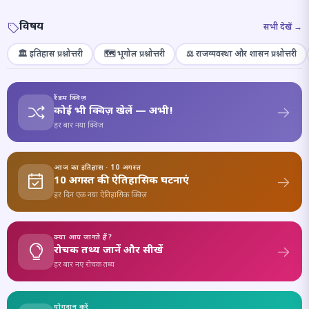
विषय
सभी देखें →
🏛️ इतिहास प्रश्नोत्तरी
🗺️ भूगोल प्रश्नोत्तरी
⚖️ राजव्यवस्था और शासन प्रश्नोत्तरी
रैंडम क्विज़
कोई भी क्विज़ खेलें — अभी!
हर बार नया क्विज़
आज का इतिहास · 10 अगस्त
10 अगस्त की ऐतिहासिक घटनाएं
हर दिन एक नया ऐतिहासिक क्विज़
क्या आप जानते हैं?
रोचक तथ्य जानें और सीखें
हर बार नए रोचक तथ्य
योगदान करें