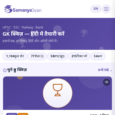
EN
?
UPSC · SSC · Railway · Bank
GK क्विज़ — हिंदी में तैयारी करें
हज़ारों प्रश्न, हर विषय, हिंदी और अंग्रेज़ी दोनों में।
1,104
कुल सेट
777
MCQ
58
सच/झूठ
215
रिक्त भरें
54
क्रम
चुने हुए क्विज़
सभी देखें →