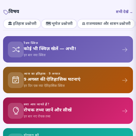
विषय
सभी देखें →
🏛️ इतिहास प्रश्नोत्तरी
🗺️ भूगोल प्रश्नोत्तरी
⚖️ राजव्यवस्था और शासन प्रश्नोत्तरी
रैंडम क्विज़
कोई भी क्विज़ खेलें — अभी!
हर बार नया क्विज़
आज का इतिहास · 9 अगस्त
9 अगस्त की ऐतिहासिक घटनाएं
हर दिन एक नया ऐतिहासिक क्विज़
क्या आप जानते हैं?
रोचक तथ्य जानें और सीखें
हर बार नए रोचक तथ्य
योगदान करें