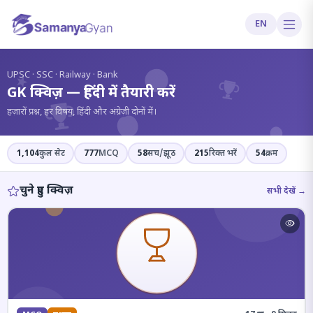
EN
?
UPSC · SSC · Railway · Bank
GK क्विज़ — हिंदी में तैयारी करें
हज़ारों प्रश्न, हर विषय, हिंदी और अंग्रेज़ी दोनों में।
1,104
कुल सेट
777
MCQ
58
सच/झूठ
215
रिक्त भरें
54
क्रम
चुने हुए क्विज़
सभी देखें →