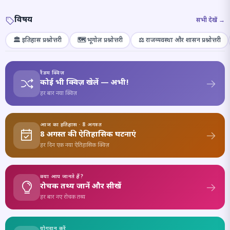
विषय
सभी देखें →
🏛️ इतिहास प्रश्नोत्तरी
🗺️ भूगोल प्रश्नोत्तरी
⚖️ राजव्यवस्था और शासन प्रश्नोत्तरी
रैंडम क्विज़
कोई भी क्विज़ खेलें — अभी!
हर बार नया क्विज़
आज का इतिहास · 8 अगस्त
8 अगस्त की ऐतिहासिक घटनाएं
हर दिन एक नया ऐतिहासिक क्विज़
क्या आप जानते हैं?
रोचक तथ्य जानें और सीखें
हर बार नए रोचक तथ्य
योगदान करें