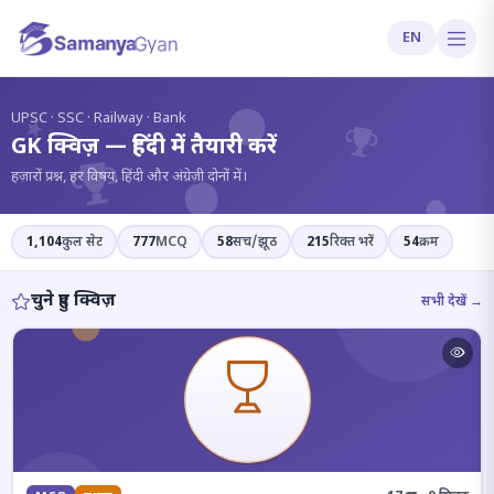
EN
?
UPSC · SSC · Railway · Bank
GK क्विज़ — हिंदी में तैयारी करें
हज़ारों प्रश्न, हर विषय, हिंदी और अंग्रेज़ी दोनों में।
1,104
कुल सेट
777
MCQ
58
सच/झूठ
215
रिक्त भरें
54
क्रम
चुने हुए क्विज़
सभी देखें →