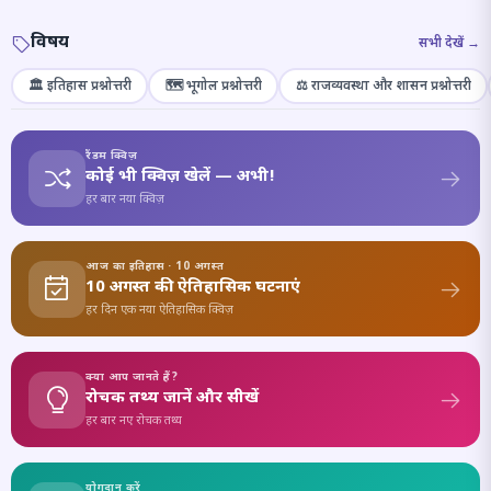
विषय
सभी देखें →
🏛️ इतिहास प्रश्नोत्तरी
🗺️ भूगोल प्रश्नोत्तरी
⚖️ राजव्यवस्था और शासन प्रश्नोत्तरी
रैंडम क्विज़
कोई भी क्विज़ खेलें — अभी!
हर बार नया क्विज़
आज का इतिहास · 10 अगस्त
10 अगस्त की ऐतिहासिक घटनाएं
हर दिन एक नया ऐतिहासिक क्विज़
क्या आप जानते हैं?
रोचक तथ्य जानें और सीखें
हर बार नए रोचक तथ्य
योगदान करें