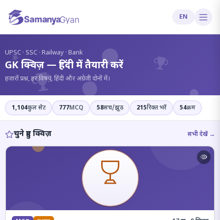
EN
?
UPSC · SSC · Railway · Bank
GK क्विज़ — हिंदी में तैयारी करें
हज़ारों प्रश्न, हर विषय, हिंदी और अंग्रेज़ी दोनों में।
1,104
कुल सेट
777
MCQ
58
सच/झूठ
215
रिक्त भरें
54
क्रम
चुने हुए क्विज़
सभी देखें →