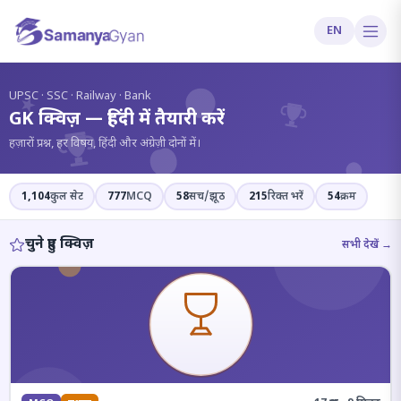
EN
?
UPSC · SSC · Railway · Bank
GK क्विज़ — हिंदी में तैयारी करें
हज़ारों प्रश्न, हर विषय, हिंदी और अंग्रेज़ी दोनों में।
1,104
कुल सेट
777
MCQ
58
सच/झूठ
215
रिक्त भरें
54
क्रम
चुने हुए क्विज़
सभी देखें →