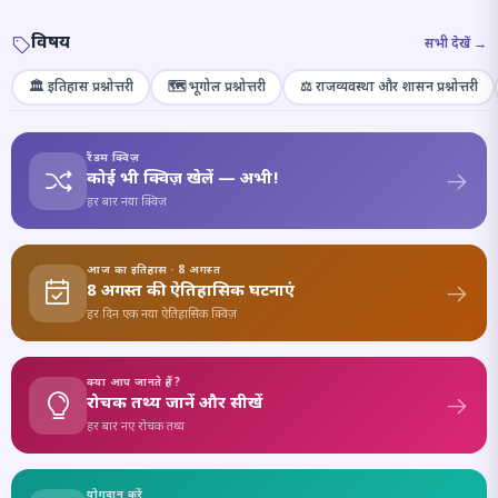
विषय
सभी देखें →
🏛️ इतिहास प्रश्नोत्तरी
🗺️ भूगोल प्रश्नोत्तरी
⚖️ राजव्यवस्था और शासन प्रश्नोत्तरी
रैंडम क्विज़
कोई भी क्विज़ खेलें — अभी!
हर बार नया क्विज़
आज का इतिहास · 8 अगस्त
8 अगस्त की ऐतिहासिक घटनाएं
हर दिन एक नया ऐतिहासिक क्विज़
क्या आप जानते हैं?
रोचक तथ्य जानें और सीखें
हर बार नए रोचक तथ्य
योगदान करें