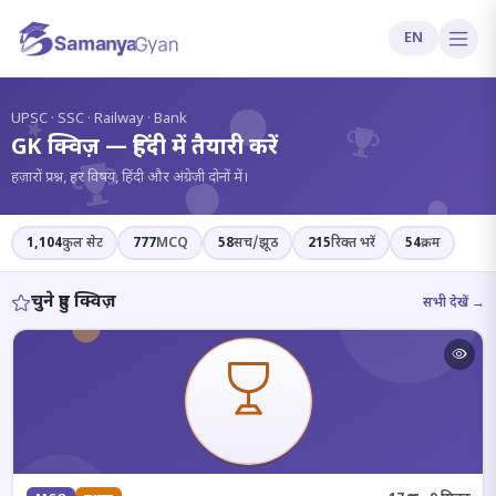
EN
?
UPSC · SSC · Railway · Bank
GK क्विज़ — हिंदी में तैयारी करें
हज़ारों प्रश्न, हर विषय, हिंदी और अंग्रेज़ी दोनों में।
1,104
कुल सेट
777
MCQ
58
सच/झूठ
215
रिक्त भरें
54
क्रम
चुने हुए क्विज़
सभी देखें →