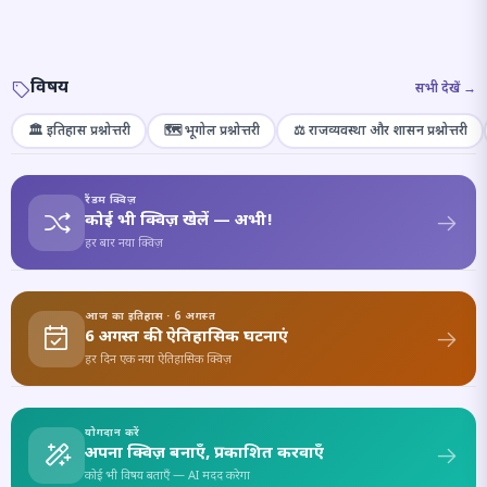
विषय
सभी देखें →
🏛️ इतिहास प्रश्नोत्तरी
🗺️ भूगोल प्रश्नोत्तरी
⚖️ राजव्यवस्था और शासन प्रश्नोत्तरी
रैंडम क्विज़
कोई भी क्विज़ खेलें — अभी!
हर बार नया क्विज़
आज का इतिहास · 6 अगस्त
6 अगस्त की ऐतिहासिक घटनाएं
हर दिन एक नया ऐतिहासिक क्विज़
योगदान करें
अपना क्विज़ बनाएँ, प्रकाशित करवाएँ
कोई भी विषय बताएँ — AI मदद करेगा