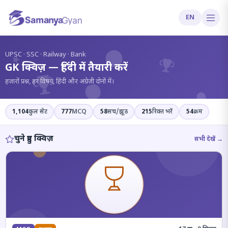
EN
?
UPSC · SSC · Railway · Bank
GK क्विज़ — हिंदी में तैयारी करें
हज़ारों प्रश्न, हर विषय, हिंदी और अंग्रेज़ी दोनों में।
1,104
कुल सेट
777
MCQ
58
सच/झूठ
215
रिक्त भरें
54
क्रम
चुने हुए क्विज़
सभी देखें →