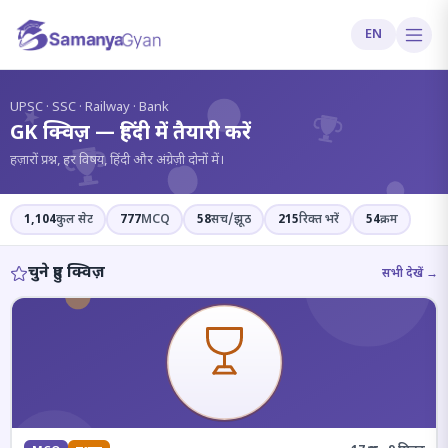
EN
?
UPSC · SSC · Railway · Bank
GK क्विज़ — हिंदी में तैयारी करें
हज़ारों प्रश्न, हर विषय, हिंदी और अंग्रेज़ी दोनों में।
1,104
कुल सेट
777
MCQ
58
सच/झूठ
215
रिक्त भरें
54
क्रम
चुने हुए क्विज़
सभी देखें →