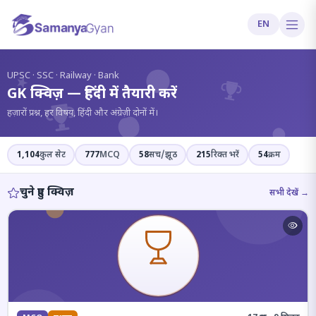
EN
?
UPSC · SSC · Railway · Bank
GK क्विज़ — हिंदी में तैयारी करें
हज़ारों प्रश्न, हर विषय, हिंदी और अंग्रेज़ी दोनों में।
1,104
कुल सेट
777
MCQ
58
सच/झूठ
215
रिक्त भरें
54
क्रम
चुने हुए क्विज़
सभी देखें →