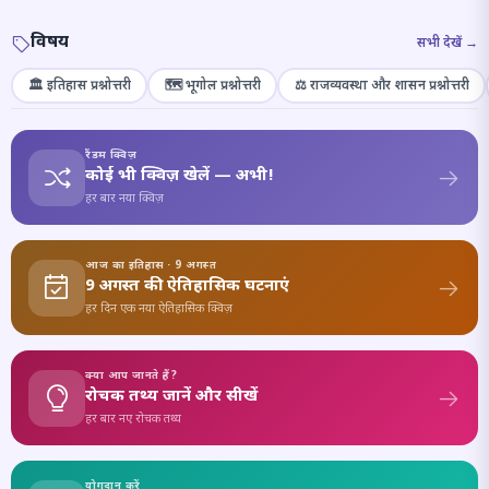
विषय
सभी देखें →
🏛️ इतिहास प्रश्नोत्तरी
🗺️ भूगोल प्रश्नोत्तरी
⚖️ राजव्यवस्था और शासन प्रश्नोत्तरी
रैंडम क्विज़
कोई भी क्विज़ खेलें — अभी!
हर बार नया क्विज़
आज का इतिहास · 9 अगस्त
9 अगस्त की ऐतिहासिक घटनाएं
हर दिन एक नया ऐतिहासिक क्विज़
क्या आप जानते हैं?
रोचक तथ्य जानें और सीखें
हर बार नए रोचक तथ्य
योगदान करें