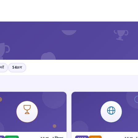
?
भरें
54
क्रम