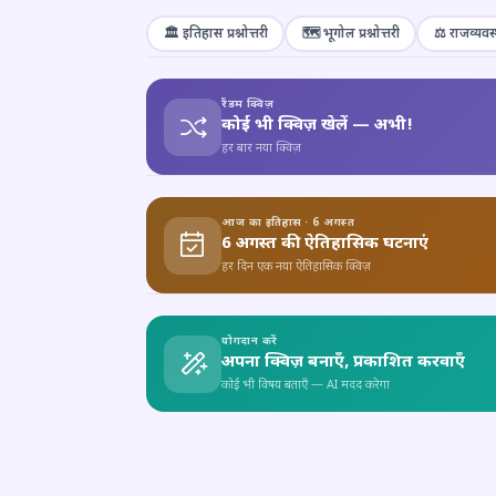
🏛️ इतिहास प्रश्नोत्तरी
🗺️ भूगोल प्रश्नोत्तरी
⚖️ राजव्यवस्
रैंडम क्विज़
कोई भी क्विज़ खेलें — अभी!
हर बार नया क्विज़
आज का इतिहास · 6 अगस्त
6 अगस्त की ऐतिहासिक घटनाएं
हर दिन एक नया ऐतिहासिक क्विज़
योगदान करें
अपना क्विज़ बनाएँ, प्रकाशित करवाएँ
कोई भी विषय बताएँ — AI मदद करेगा