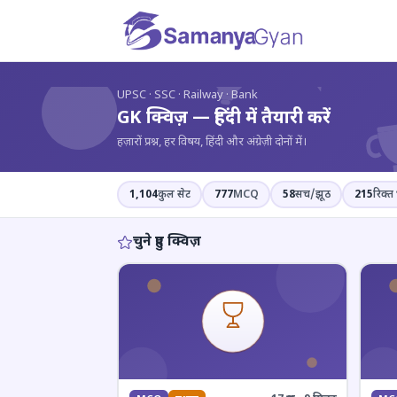
?
UPSC · SSC · Railway · Bank
GK क्विज़ — हिंदी में तैयारी करें
हज़ारों प्रश्न, हर विषय, हिंदी और अंग्रेज़ी दोनों में।
1,104
कुल सेट
777
MCQ
58
सच/झूठ
215
रिक्त 
चुने हुए क्विज़