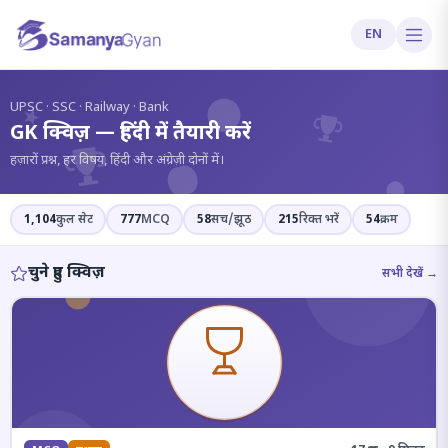
EN
?
UPSC · SSC · Railway · Bank
GK क्विज़ — हिंदी में तैयारी करें
हज़ारों प्रश्न, हर विषय, हिंदी और अंग्रेज़ी दोनों में।
1,104
कुल सेट
777
MCQ
58
सच/झूठ
215
रिक्त भरें
54
क्रम
चुने हुए क्विज़
सभी देखें →