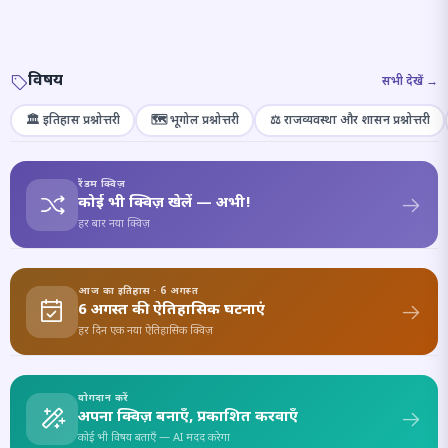
विषय
सभी देखें →
🏛️ इतिहास प्रश्नोत्तरी
🗺️ भूगोल प्रश्नोत्तरी
⚖️ राजव्यवस्था और शासन प्रश्नोत्तरी
रैंडम क्विज़
कोई भी क्विज़ खेलें — अभी!
हर बार नया क्विज़
आज का इतिहास · 6 अगस्त
6 अगस्त की ऐतिहासिक घटनाएं
हर दिन एक नया ऐतिहासिक क्विज़
योगदान करें
अपना क्विज़ बनाएँ, प्रकाशित करवाएँ
कोई भी विषय बताएँ — AI मदद करेगा