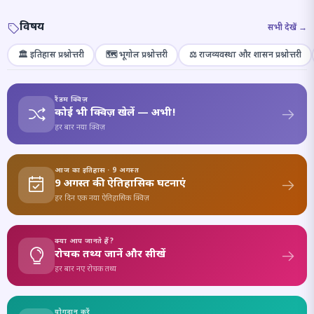
विषय
सभी देखें →
🏛️ इतिहास प्रश्नोत्तरी
🗺️ भूगोल प्रश्नोत्तरी
⚖️ राजव्यवस्था और शासन प्रश्नोत्तरी
रैंडम क्विज़
कोई भी क्विज़ खेलें — अभी!
हर बार नया क्विज़
आज का इतिहास · 9 अगस्त
9 अगस्त की ऐतिहासिक घटनाएं
हर दिन एक नया ऐतिहासिक क्विज़
क्या आप जानते हैं?
रोचक तथ्य जानें और सीखें
हर बार नए रोचक तथ्य
योगदान करें