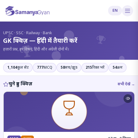
EN
?
UPSC · SSC · Railway · Bank
GK क्विज़ — हिंदी में तैयारी करें
हज़ारों प्रश्न, हर विषय, हिंदी और अंग्रेज़ी दोनों में।
1,104
कुल सेट
777
MCQ
58
सच/झूठ
215
रिक्त भरें
54
क्रम
चुने हुए क्विज़
सभी देखें →