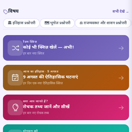
विषय
सभी देखें →
🏛️ इतिहास प्रश्नोत्तरी
🗺️ भूगोल प्रश्नोत्तरी
⚖️ राजव्यवस्था और शासन प्रश्नोत्तरी
रैंडम क्विज़
कोई भी क्विज़ खेलें — अभी!
हर बार नया क्विज़
आज का इतिहास · 9 अगस्त
9 अगस्त की ऐतिहासिक घटनाएं
हर दिन एक नया ऐतिहासिक क्विज़
क्या आप जानते हैं?
रोचक तथ्य जानें और सीखें
हर बार नए रोचक तथ्य
योगदान करें