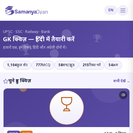
EN
?
UPSC · SSC · Railway · Bank
GK क्विज़ — हिंदी में तैयारी करें
हज़ारों प्रश्न, हर विषय, हिंदी और अंग्रेज़ी दोनों में।
1,104
कुल सेट
777
MCQ
58
सच/झूठ
215
रिक्त भरें
54
क्रम
चुने हुए क्विज़
सभी देखें →