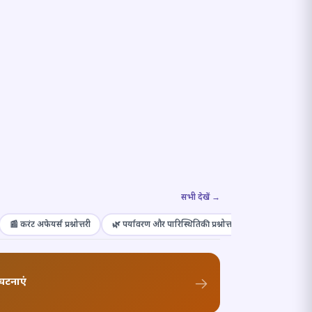
सभी देखें →
📰 करंट अफेयर्स प्रश्नोत्तरी
🌿 पर्यावरण और पारिस्थितिकी प्रश्नोत्तरी
🎭 संस्कृति और कल
घटनाएं