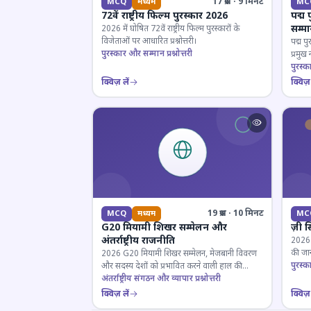
17 प्रश्न · 9 मिनट
MCQ
मध्यम
MC
72वें राष्ट्रीय फिल्म पुरस्कार 2026
पद्म 
सम्म
2026 में घोषित 72वें राष्ट्रीय फिल्म पुरस्कारों के
विजेताओं पर आधारित प्रश्नोत्तरी।
पद्म पु
पुरस्कार और सम्मान प्रश्नोत्तरी
प्रमुख
परखें।
पुरस्क
क्विज़ लें
क्विज़ 
19 प्रश्न · 10 मिनट
MCQ
मध्यम
MC
G20 मियामी शिखर सम्मेलन और
ज़ी स
अंतर्राष्ट्रीय राजनीति
2026 जी
की जान
2026 G20 मियामी शिखर सम्मेलन, मेजबानी विवरण
पुरस्क
और सदस्य देशों को प्रभावित करने वाली हाल की
राजनयिक घटनाओं पर ज्ञान परीक्षण करें।
अंतर्राष्ट्रीय संगठन और व्यापार प्रश्नोत्तरी
क्विज़ लें
क्विज़ 