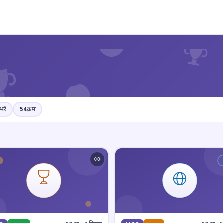
?
भरें
54
क्रम