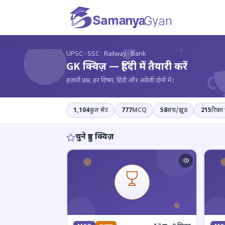
?
UPSC · SSC · Railway · Bank
GK क्विज़ — हिंदी में तैयारी करें
हज़ारों प्रश्न, हर विषय, हिंदी और अंग्रेज़ी दोनों में।
1,104
कुल सेट
777
MCQ
58
सच/झूठ
215
रिक्त 
चुने हुए क्विज़