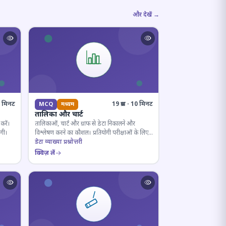
और देखें →
10 मिनट
19 प्रश्न · 10 मिनट
MCQ
मध्यम
तालिका और चार्ट
करें।
तालिकाओं, चार्ट और ग्राफ से डेटा निकालने और
ोगी।
विश्लेषण करने का कौशल। प्रतियोगी परीक्षाओं के लिए
अनिवार्य।
डेटा व्याख्या प्रश्नोत्तरी
क्विज़ लें