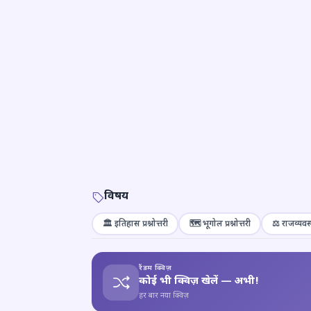
विषय
🏛️ इतिहास प्रश्नोत्तरी
🗺️ भूगोल प्रश्नोत्तरी
⚖️ राजव्यवस्
रैंडम क्विज़
कोई भी क्विज़ खेलें — अभी!
हर बार नया क्विज़