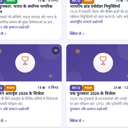
10 प्रश्न · 4 मिनट
10 प्रश्न 
Q
आसान
MCQ
मध्यम
पुरस्कार: भारत के सर्वोच्च नागरिक
भारतीय ब्रांड एंबेसेडर नियुक्तियाँ
ान
2026 में लक्जरी, फैशन और बैंकिंग ब्रांडों की प्र
एंबेसेडर नियुक्तियों को कवर करता है। करेंट अफे
रस्कारों की श्रेणियों, पात्रता मानदंड और भारत के
लिए जरूरी।
अंतर्राष्ट्रीय मामले प्रश्नोत्तरी
 नागरिक सम्मान की मुख्य विशेषताओं का ज्ञान
ार और सम्मान प्रश्नोत्तरी
लें
क्विज़ लें
18 प्रश्न · 9 मिनट
24 प्रश्न · 
Q
मध्यम
MCQ
मध्यम
िने अवार्ड्स 2026 के विजेता
पद्म पुरस्कार 2026 के विजेता
 सिने अवार्ड्स के विभिन्न श्रेणियों में विजेताओं
2026 पद्म पुरस्कारों के प्राप्तकर्ताओं और उनकी श्
कारी परीक्षण करें।
पर ज्ञान परीक्षण करें। UPSC और प्रतियोगी परीक
ार और सम्मान प्रश्नोत्तरी
के लिए महत्वपूर्ण।
पुरस्कार और सम्मान प्रश्नोत्तरी
लें
क्विज़ लें