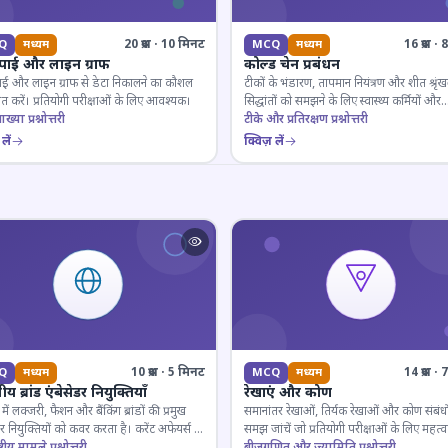
20 प्रश्न · 10 मिनट
16 प्रश्न 
Q
मध्यम
MCQ
मध्यम
 पाई और लाइन ग्राफ
कोल्ड चेन प्रबंधन
ाई और लाइन ग्राफ से डेटा निकालने का कौशल
टीकों के भंडारण, तापमान नियंत्रण और शीत श्रृंख
 करें। प्रतियोगी परीक्षाओं के लिए आवश्यक।
सिद्धांतों को समझने के लिए स्वास्थ्य कर्मियों और
ाख्या प्रश्नोत्तरी
परीक्षार्थियों के लिए महत्वपूर्ण।
टीके और प्रतिरक्षण प्रश्नोत्तरी
लें
क्विज़ लें
10 प्रश्न · 5 मिनट
14 प्रश्न 
Q
मध्यम
MCQ
मध्यम
य ब्रांड एंबेसेडर नियुक्तियाँ
रेखाएं और कोण
ें लक्जरी, फैशन और बैंकिंग ब्रांडों की प्रमुख
समानांतर रेखाओं, तिर्यक रेखाओं और कोण संबंधो
डर नियुक्तियों को कवर करता है। करेंट अफेयर्स के
समझ जांचें जो प्रतियोगी परीक्षाओं के लिए महत्वपूर
रूरी।
्ट्रीय मामले प्रश्नोत्तरी
बीजगणित और ज्यामिति प्रश्नोत्तरी