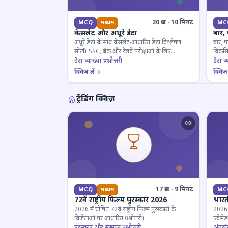
20 प्रश्न · 10 मिनट
MCQ
मध्यम
MC
केसलेट और अधूरे डेटा
बार,
अधूरे डेटा के साथ केसलेट-आधारित डेटा विश्लेषण
बार, प
सीखें। SSC, बैंक और रेलवे परीक्षाओं के लिए
विकसित
महत्वपूर्ण।
डेटा व्याख्या प्रश्नोत्तरी
डेटा व्य
क्विज़ लें
क्विज़ 
ट्रेंडिंग क्विज़
17 प्रश्न · 9 मिनट
MCQ
मध्यम
MC
72वें राष्ट्रीय फिल्म पुरस्कार 2026
भारती
2026 में घोषित 72वें राष्ट्रीय फिल्म पुरस्कारों के
2026 म
विजेताओं पर आधारित प्रश्नोत्तरी।
एंबेसे
पुरस्कार और सम्मान प्रश्नोत्तरी
लिए ज
अंतर्राष