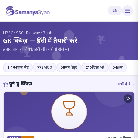
EN
?
UPSC · SSC · Railway · Bank
GK क्विज़ — हिंदी में तैयारी करें
हज़ारों प्रश्न, हर विषय, हिंदी और अंग्रेज़ी दोनों में।
1,104
कुल सेट
777
MCQ
58
सच/झूठ
215
रिक्त भरें
54
क्रम
चुने हुए क्विज़
सभी देखें →