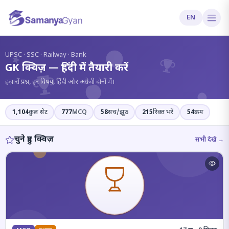
EN
?
UPSC · SSC · Railway · Bank
GK क्विज़ — हिंदी में तैयारी करें
हज़ारों प्रश्न, हर विषय, हिंदी और अंग्रेज़ी दोनों में।
1,104
कुल सेट
777
MCQ
58
सच/झूठ
215
रिक्त भरें
54
क्रम
चुने हुए क्विज़
सभी देखें →