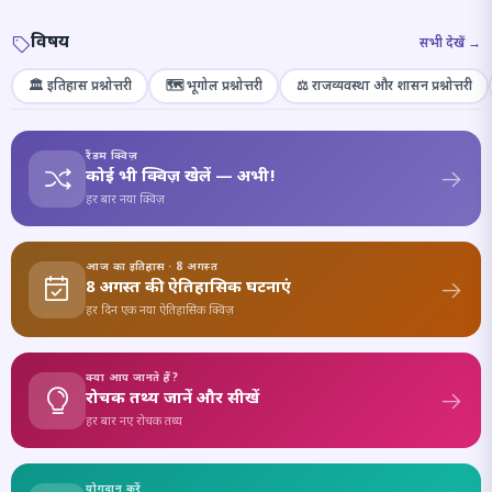
विषय
सभी देखें →
🏛️ इतिहास प्रश्नोत्तरी
🗺️ भूगोल प्रश्नोत्तरी
⚖️ राजव्यवस्था और शासन प्रश्नोत्तरी
रैंडम क्विज़
कोई भी क्विज़ खेलें — अभी!
हर बार नया क्विज़
आज का इतिहास · 8 अगस्त
8 अगस्त की ऐतिहासिक घटनाएं
हर दिन एक नया ऐतिहासिक क्विज़
क्या आप जानते हैं?
रोचक तथ्य जानें और सीखें
हर बार नए रोचक तथ्य
योगदान करें