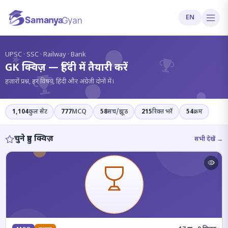
EN
?
UPSC · SSC · Railway · Bank
GK क्विज़ — हिंदी में तैयारी करें
हज़ारों प्रश्न, हर विषय, हिंदी और अंग्रेज़ी दोनों में।
1,104
कुल सेट
777
MCQ
58
सच/झूठ
215
रिक्त भरें
54
क्रम
चुने हुए क्विज़
सभी देखें →