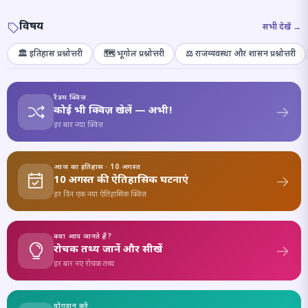
विषय
सभी देखें →
🏛️ इतिहास प्रश्नोत्तरी
🗺️ भूगोल प्रश्नोत्तरी
⚖️ राजव्यवस्था और शासन प्रश्नोत्तरी
रैंडम क्विज़
कोई भी क्विज़ खेलें — अभी!
हर बार नया क्विज़
आज का इतिहास · 10 अगस्त
10 अगस्त की ऐतिहासिक घटनाएं
हर दिन एक नया ऐतिहासिक क्विज़
क्या आप जानते हैं?
रोचक तथ्य जानें और सीखें
हर बार नए रोचक तथ्य
योगदान करें