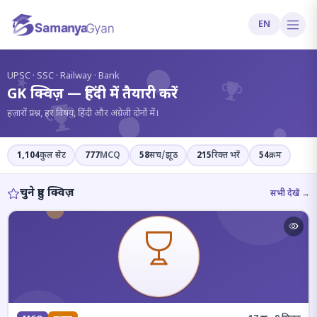
EN
?
UPSC · SSC · Railway · Bank
GK क्विज़ — हिंदी में तैयारी करें
हज़ारों प्रश्न, हर विषय, हिंदी और अंग्रेज़ी दोनों में।
1,104
कुल सेट
777
MCQ
58
सच/झूठ
215
रिक्त भरें
54
क्रम
चुने हुए क्विज़
सभी देखें →