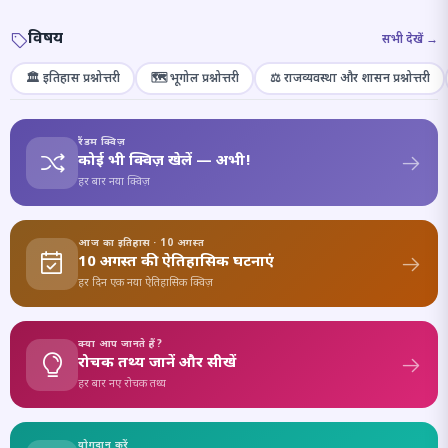
विषय
सभी देखें →
🏛️ इतिहास प्रश्नोत्तरी
🗺️ भूगोल प्रश्नोत्तरी
⚖️ राजव्यवस्था और शासन प्रश्नोत्तरी
रैंडम क्विज़
कोई भी क्विज़ खेलें — अभी!
हर बार नया क्विज़
आज का इतिहास · 10 अगस्त
10 अगस्त की ऐतिहासिक घटनाएं
हर दिन एक नया ऐतिहासिक क्विज़
क्या आप जानते हैं?
रोचक तथ्य जानें और सीखें
हर बार नए रोचक तथ्य
योगदान करें