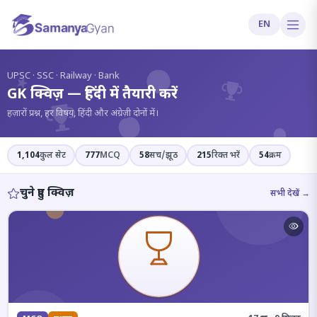
EN
?
UPSC · SSC · Railway · Bank
GK क्विज़ — हिंदी में तैयारी करें
हज़ारों प्रश्न, हर विषय, हिंदी और अंग्रेज़ी दोनों में।
1,104
कुल सेट
777
MCQ
58
सच/झूठ
215
रिक्त भरें
54
क्रम
चुने हुए क्विज़
सभी देखें →