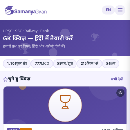
EN
?
UPSC · SSC · Railway · Bank
GK क्विज़ — हिंदी में तैयारी करें
हज़ारों प्रश्न, हर विषय, हिंदी और अंग्रेज़ी दोनों में।
1,104
कुल सेट
777
MCQ
58
सच/झूठ
215
रिक्त भरें
54
क्रम
चुने हुए क्विज़
सभी देखें →