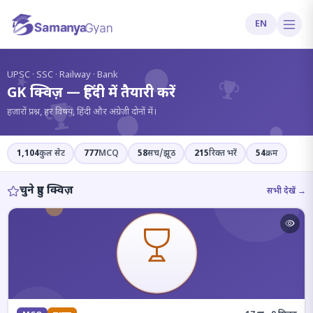
EN
?
UPSC · SSC · Railway · Bank
GK क्विज़ — हिंदी में तैयारी करें
हज़ारों प्रश्न, हर विषय, हिंदी और अंग्रेज़ी दोनों में।
1,104
कुल सेट
777
MCQ
58
सच/झूठ
215
रिक्त भरें
54
क्रम
चुने हुए क्विज़
सभी देखें →