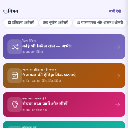
विषय
सभी देखें →
🏛️ इतिहास प्रश्नोत्तरी
🗺️ भूगोल प्रश्नोत्तरी
⚖️ राजव्यवस्था और शासन प्रश्नोत्तरी
रैंडम क्विज़
कोई भी क्विज़ खेलें — अभी!
हर बार नया क्विज़
आज का इतिहास · 9 अगस्त
9 अगस्त की ऐतिहासिक घटनाएं
हर दिन एक नया ऐतिहासिक क्विज़
क्या आप जानते हैं?
रोचक तथ्य जानें और सीखें
हर बार नए रोचक तथ्य
योगदान करें