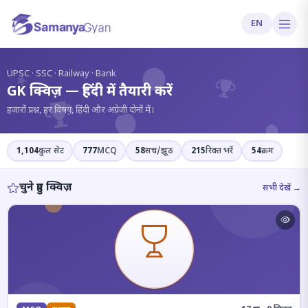
EN
?
UPSC · SSC · Railway · Bank
GK क्विज़ — हिंदी में तैयारी करें
हज़ारों प्रश्न, हर विषय, हिंदी और अंग्रेज़ी दोनों में।
1,104
कुल सेट
777
MCQ
58
सच/झूठ
215
रिक्त भरें
54
क्रम
चुने हुए क्विज़
सभी देखें →