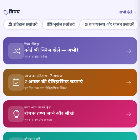
विषय
सभी देखें →
🏛️ इतिहास प्रश्नोत्तरी
🗺️ भूगोल प्रश्नोत्तरी
⚖️ राजव्यवस्था और शासन प्रश्नोत्तरी
रैंडम क्विज़
कोई भी क्विज़ खेलें — अभी!
हर बार नया क्विज़
आज का इतिहास · 7 अगस्त
7 अगस्त की ऐतिहासिक घटनाएं
हर दिन एक नया ऐतिहासिक क्विज़
क्या आप जानते हैं?
रोचक तथ्य जानें और सीखें
हर बार नए रोचक तथ्य
योगदान करें