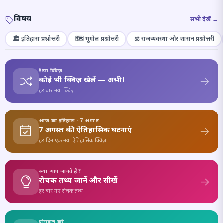
विषय
सभी देखें →
🏛️ इतिहास प्रश्नोत्तरी
🗺️ भूगोल प्रश्नोत्तरी
⚖️ राजव्यवस्था और शासन प्रश्नोत्तरी
रैंडम क्विज़
कोई भी क्विज़ खेलें — अभी!
हर बार नया क्विज़
आज का इतिहास · 7 अगस्त
7 अगस्त की ऐतिहासिक घटनाएं
हर दिन एक नया ऐतिहासिक क्विज़
क्या आप जानते हैं?
रोचक तथ्य जानें और सीखें
हर बार नए रोचक तथ्य
योगदान करें