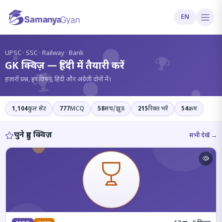
EN
?
UPSC · SSC · Railway · Bank
GK क्विज़ — हिंदी में तैयारी करें
हज़ारों प्रश्न, हर विषय, हिंदी और अंग्रेज़ी दोनों में।
1,104
कुल सेट
777
MCQ
58
सच/झूठ
215
रिक्त भरें
54
क्रम
चुने हुए क्विज़
सभी देखें →