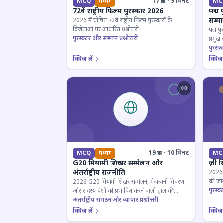
17 प्रश्न · 9 मिनट
MCQ
मध्यम
MC
72वें राष्ट्रीय फिल्म पुरस्कार 2026
पद्म 
सम्म
2026 में घोषित 72वें राष्ट्रीय फिल्म पुरस्कारों के
विजेताओं पर आधारित प्रश्नोत्तरी।
पद्म पु
पुरस्कार और सम्मान प्रश्नोत्तरी
प्रमुख
परखें।
पुरस्क
क्विज़ लें
क्विज़ 
19 प्रश्न · 10 मिनट
MCQ
मध्यम
MC
G20 मियामी शिखर सम्मेलन और
ज़ी स
अंतर्राष्ट्रीय राजनीति
2026 जी
की जान
2026 G20 मियामी शिखर सम्मेलन, मेजबानी विवरण
पुरस्क
और सदस्य देशों को प्रभावित करने वाली हाल की
राजनयिक घटनाओं पर ज्ञान परीक्षण करें।
अंतर्राष्ट्रीय संगठन और व्यापार प्रश्नोत्तरी
क्विज़ लें
क्विज़ 