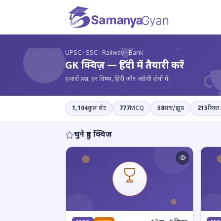
?
UPSC · SSC · Railway · Bank
GK क्विज़ — हिंदी में तैयारी करें
हज़ारों प्रश्न, हर विषय, हिंदी और अंग्रेज़ी दोनों में।
1,104
कुल सेट
777
MCQ
58
सच/झूठ
215
रिक्त 
चुने हुए क्विज़