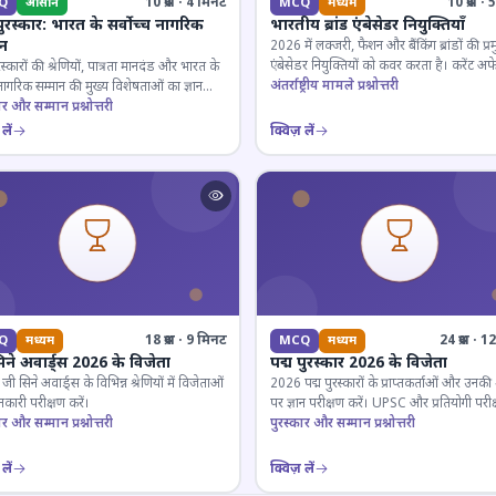
10 प्रश्न · 4 मिनट
10 प्रश्न 
Q
आसान
MCQ
मध्यम
पुरस्कार: भारत के सर्वोच्च नागरिक
भारतीय ब्रांड एंबेसेडर नियुक्तियाँ
ान
2026 में लक्जरी, फैशन और बैंकिंग ब्रांडों की प्र
एंबेसेडर नियुक्तियों को कवर करता है। करेंट अफे
रस्कारों की श्रेणियों, पात्रता मानदंड और भारत के
लिए जरूरी।
अंतर्राष्ट्रीय मामले प्रश्नोत्तरी
 नागरिक सम्मान की मुख्य विशेषताओं का ज्ञान
ार और सम्मान प्रश्नोत्तरी
लें
क्विज़ लें
18 प्रश्न · 9 मिनट
24 प्रश्न · 
Q
मध्यम
MCQ
मध्यम
िने अवार्ड्स 2026 के विजेता
पद्म पुरस्कार 2026 के विजेता
 सिने अवार्ड्स के विभिन्न श्रेणियों में विजेताओं
2026 पद्म पुरस्कारों के प्राप्तकर्ताओं और उनकी श्
कारी परीक्षण करें।
पर ज्ञान परीक्षण करें। UPSC और प्रतियोगी परीक
ार और सम्मान प्रश्नोत्तरी
के लिए महत्वपूर्ण।
पुरस्कार और सम्मान प्रश्नोत्तरी
लें
क्विज़ लें