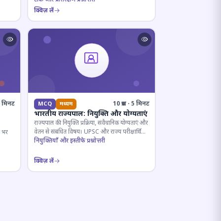
क्विज़ लें
· 6 मिनट
10 प्रश्न · 5 मिनट
MCQ
मध्यम
भारतीय राज्यपाल: नियुक्ति और योग्यताएं
राज्यपाल की नियुक्ति प्रक्रिया, संवैधानिक योग्यताएं और
वेतन से संबंधित विषय। UPSC और राज्य परीक्षार्थियों
ष भर
के लिए महत्वपूर्ण।
नियुक्तियाँ और इस्तीफे प्रश्नोत्तरी
क्विज़ लें