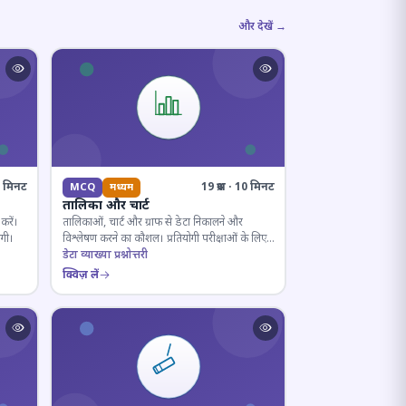
और देखें →
10 मिनट
19 प्रश्न · 10 मिनट
MCQ
मध्यम
तालिका और चार्ट
करें।
तालिकाओं, चार्ट और ग्राफ से डेटा निकालने और
ोगी।
विश्लेषण करने का कौशल। प्रतियोगी परीक्षाओं के लिए
अनिवार्य।
डेटा व्याख्या प्रश्नोत्तरी
क्विज़ लें