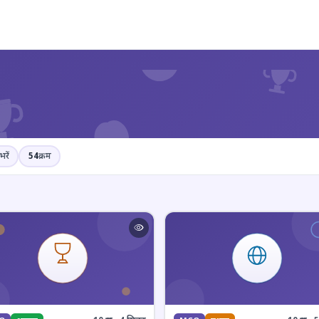
?
भरें
54
क्रम