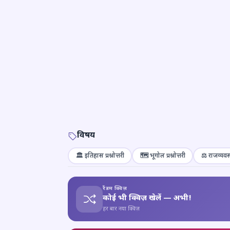
विषय
🏛️ इतिहास प्रश्नोत्तरी
🗺️ भूगोल प्रश्नोत्तरी
⚖️ राजव्यवस्
रैंडम क्विज़
कोई भी क्विज़ खेलें — अभी!
हर बार नया क्विज़