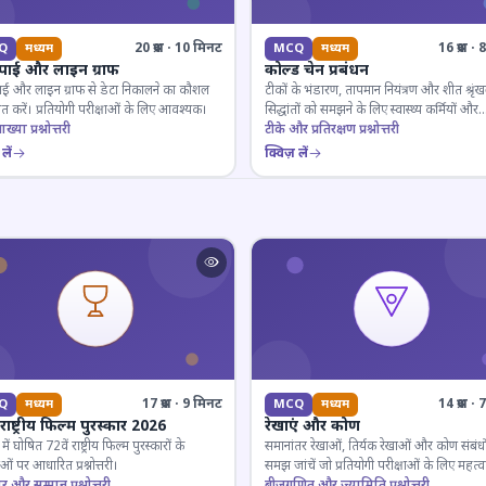
20 प्रश्न · 10 मिनट
16 प्रश्न 
Q
मध्यम
MCQ
मध्यम
 पाई और लाइन ग्राफ
कोल्ड चेन प्रबंधन
ाई और लाइन ग्राफ से डेटा निकालने का कौशल
टीकों के भंडारण, तापमान नियंत्रण और शीत श्रृंख
 करें। प्रतियोगी परीक्षाओं के लिए आवश्यक।
सिद्धांतों को समझने के लिए स्वास्थ्य कर्मियों और
ाख्या प्रश्नोत्तरी
परीक्षार्थियों के लिए महत्वपूर्ण।
टीके और प्रतिरक्षण प्रश्नोत्तरी
लें
क्विज़ लें
17 प्रश्न · 9 मिनट
14 प्रश्न 
Q
मध्यम
MCQ
मध्यम
 राष्ट्रीय फिल्म पुरस्कार 2026
रेखाएं और कोण
ं घोषित 72वें राष्ट्रीय फिल्म पुरस्कारों के
समानांतर रेखाओं, तिर्यक रेखाओं और कोण संबंधो
ओं पर आधारित प्रश्नोत्तरी।
समझ जांचें जो प्रतियोगी परीक्षाओं के लिए महत्वपूर
ार और सम्मान प्रश्नोत्तरी
बीजगणित और ज्यामिति प्रश्नोत्तरी