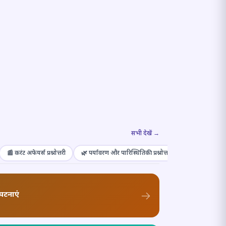
सभी देखें →
📰 करंट अफेयर्स प्रश्नोत्तरी
🌿 पर्यावरण और पारिस्थितिकी प्रश्नोत्तरी
🎭 संस्कृति और कल
घटनाएं