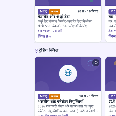
20 प्रश्न · 10 मिनट
MCQ
मध्यम
MC
केसलेट और अधूरे डेटा
बार,
अधूरे डेटा के साथ केसलेट-आधारित डेटा विश्लेषण
बार, प
सीखें। SSC, बैंक और रेलवे परीक्षाओं के लिए
विकसित
महत्वपूर्ण।
डेटा व्याख्या प्रश्नोत्तरी
डेटा व्य
क्विज़ लें
क्विज़ 
ट्रेंडिंग क्विज़
10 प्रश्न · 5 मिनट
MCQ
मध्यम
MC
भारतीय ब्रांड एंबेसेडर नियुक्तियाँ
72वें
2026 में लक्जरी, फैशन और बैंकिंग ब्रांडों की प्रमुख
2026 मे
एंबेसेडर नियुक्तियों को कवर करता है। करेंट अफेयर्स के
विजेता
लिए जरूरी।
अंतर्राष्ट्रीय मामले प्रश्नोत्तरी
पुरस्क