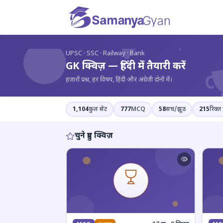
?
UPSC · SSC · Railway · Bank
GK क्विज़ — हिंदी में तैयारी करें
हज़ारों प्रश्न, हर विषय, हिंदी और अंग्रेज़ी दोनों में।
1,104
कुल सेट
777
MCQ
58
सच/झूठ
215
रिक्त 
चुने हुए क्विज़