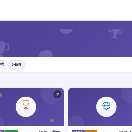
?
भरें
54
क्रम