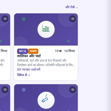
और देखें →
10 मिनट
19 प्रश्न · 10 मिनट
MCQ
मध्यम
तालिका और चार्ट
करें।
तालिकाओं, चार्ट और ग्राफ से डेटा निकालने और
ोगी।
विश्लेषण करने का कौशल। प्रतियोगी परीक्षाओं के लिए
अनिवार्य।
डेटा व्याख्या प्रश्नोत्तरी
क्विज़ लें