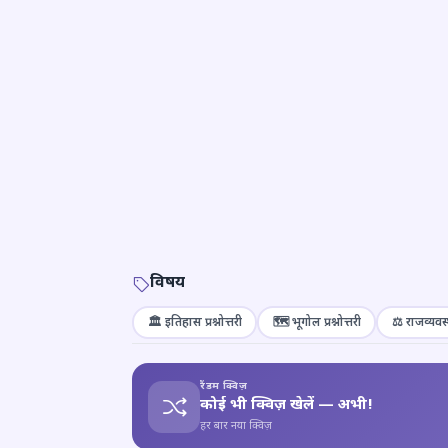
विषय
🏛️ इतिहास प्रश्नोत्तरी
🗺️ भूगोल प्रश्नोत्तरी
⚖️ राजव्यवस्
रैंडम क्विज़
कोई भी क्विज़ खेलें — अभी!
हर बार नया क्विज़