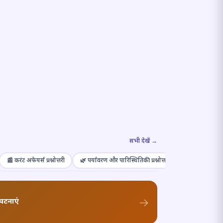
सभी देखें →
📰 करंट अफेयर्स प्रश्नोत्तरी
🌿 पर्यावरण और पारिस्थितिकी प्रश्नोत्तरी
🎭 संस्कृति और कल
घटनाएं