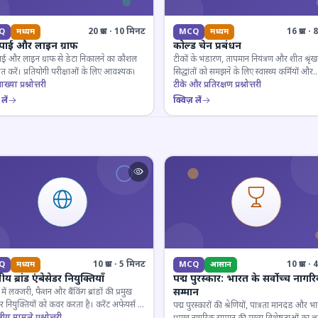
20 प्रश्न · 10 मिनट
16 प्रश्न 
Q
मध्यम
MCQ
मध्यम
 पाई और लाइन ग्राफ
कोल्ड चेन प्रबंधन
ाई और लाइन ग्राफ से डेटा निकालने का कौशल
टीकों के भंडारण, तापमान नियंत्रण और शीत श्रृंख
 करें। प्रतियोगी परीक्षाओं के लिए आवश्यक।
सिद्धांतों को समझने के लिए स्वास्थ्य कर्मियों और
ाख्या प्रश्नोत्तरी
परीक्षार्थियों के लिए महत्वपूर्ण।
टीके और प्रतिरक्षण प्रश्नोत्तरी
लें
क्विज़ लें
10 प्रश्न · 5 मिनट
10 प्रश्न 
Q
मध्यम
MCQ
आसान
य ब्रांड एंबेसेडर नियुक्तियाँ
पद्म पुरस्कार: भारत के सर्वोच्च नागर
सम्मान
ें लक्जरी, फैशन और बैंकिंग ब्रांडों की प्रमुख
डर नियुक्तियों को कवर करता है। करेंट अफेयर्स के
पद्म पुरस्कारों की श्रेणियों, पात्रता मानदंड और भ
रूरी।
्ट्रीय मामले प्रश्नोत्तरी