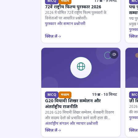
17 प्रश्न · 9 मिनट
MCQ
मध्यम
MC
72वें राष्ट्रीय फिल्म पुरस्कार 2026
पद्म 
सम्म
2026 में घोषित 72वें राष्ट्रीय फिल्म पुरस्कारों के
विजेताओं पर आधारित प्रश्नोत्तरी।
पद्म पु
पुरस्कार और सम्मान प्रश्नोत्तरी
प्रमुख
परखें।
पुरस्क
क्विज़ लें
क्विज़ 
19 प्रश्न · 10 मिनट
MCQ
मध्यम
MC
G20 मियामी शिखर सम्मेलन और
ज़ी स
अंतर्राष्ट्रीय राजनीति
2026 जी
की जान
2026 G20 मियामी शिखर सम्मेलन, मेजबानी विवरण
पुरस्क
और सदस्य देशों को प्रभावित करने वाली हाल की
राजनयिक घटनाओं पर ज्ञान परीक्षण करें।
अंतर्राष्ट्रीय संगठन और व्यापार प्रश्नोत्तरी
क्विज़ लें
क्विज़ 