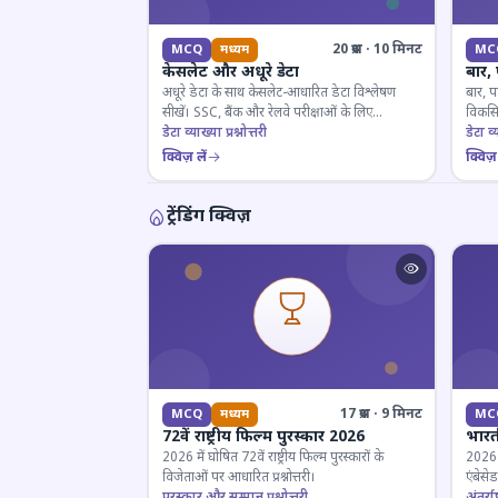
20 प्रश्न · 10 मिनट
MCQ
मध्यम
MC
केसलेट और अधूरे डेटा
बार,
अधूरे डेटा के साथ केसलेट-आधारित डेटा विश्लेषण
बार, प
सीखें। SSC, बैंक और रेलवे परीक्षाओं के लिए
विकसित
महत्वपूर्ण।
डेटा व्याख्या प्रश्नोत्तरी
डेटा व्य
क्विज़ लें
क्विज़ 
ट्रेंडिंग क्विज़
17 प्रश्न · 9 मिनट
MCQ
मध्यम
MC
72वें राष्ट्रीय फिल्म पुरस्कार 2026
भारती
2026 में घोषित 72वें राष्ट्रीय फिल्म पुरस्कारों के
2026 म
विजेताओं पर आधारित प्रश्नोत्तरी।
एंबेसे
पुरस्कार और सम्मान प्रश्नोत्तरी
लिए ज
अंतर्राष