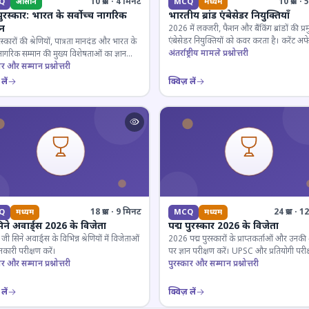
10 प्रश्न · 4 मिनट
10 प्रश्न 
Q
आसान
MCQ
मध्यम
पुरस्कार: भारत के सर्वोच्च नागरिक
भारतीय ब्रांड एंबेसेडर नियुक्तियाँ
ान
2026 में लक्जरी, फैशन और बैंकिंग ब्रांडों की प्र
एंबेसेडर नियुक्तियों को कवर करता है। करेंट अफे
रस्कारों की श्रेणियों, पात्रता मानदंड और भारत के
लिए जरूरी।
अंतर्राष्ट्रीय मामले प्रश्नोत्तरी
 नागरिक सम्मान की मुख्य विशेषताओं का ज्ञान
ार और सम्मान प्रश्नोत्तरी
लें
क्विज़ लें
18 प्रश्न · 9 मिनट
24 प्रश्न · 
Q
मध्यम
MCQ
मध्यम
िने अवार्ड्स 2026 के विजेता
पद्म पुरस्कार 2026 के विजेता
 सिने अवार्ड्स के विभिन्न श्रेणियों में विजेताओं
2026 पद्म पुरस्कारों के प्राप्तकर्ताओं और उनकी श्
कारी परीक्षण करें।
पर ज्ञान परीक्षण करें। UPSC और प्रतियोगी परीक
ार और सम्मान प्रश्नोत्तरी
के लिए महत्वपूर्ण।
पुरस्कार और सम्मान प्रश्नोत्तरी
लें
क्विज़ लें