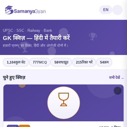
EN
?
UPSC · SSC · Railway · Bank
GK क्विज़ — हिंदी में तैयारी करें
हज़ारों प्रश्न, हर विषय, हिंदी और अंग्रेज़ी दोनों में।
1,104
कुल सेट
777
MCQ
58
सच/झूठ
215
रिक्त भरें
54
क्रम
चुने हुए क्विज़
सभी देखें →