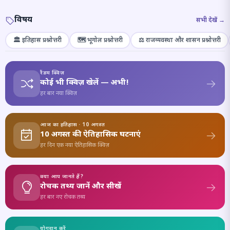
विषय
सभी देखें →
🏛️ इतिहास प्रश्नोत्तरी
🗺️ भूगोल प्रश्नोत्तरी
⚖️ राजव्यवस्था और शासन प्रश्नोत्तरी
रैंडम क्विज़
कोई भी क्विज़ खेलें — अभी!
हर बार नया क्विज़
आज का इतिहास · 10 अगस्त
10 अगस्त की ऐतिहासिक घटनाएं
हर दिन एक नया ऐतिहासिक क्विज़
क्या आप जानते हैं?
रोचक तथ्य जानें और सीखें
हर बार नए रोचक तथ्य
योगदान करें