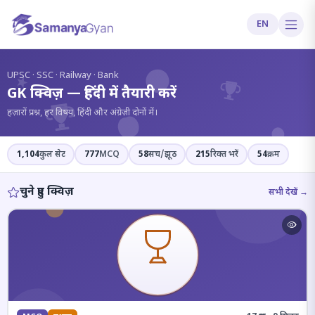
EN
?
UPSC · SSC · Railway · Bank
GK क्विज़ — हिंदी में तैयारी करें
हज़ारों प्रश्न, हर विषय, हिंदी और अंग्रेज़ी दोनों में।
1,104
कुल सेट
777
MCQ
58
सच/झूठ
215
रिक्त भरें
54
क्रम
चुने हुए क्विज़
सभी देखें →