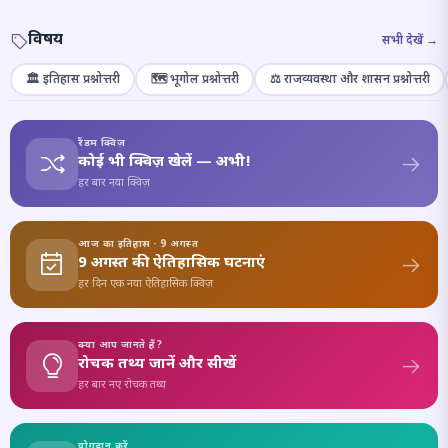
विषय
सभी देखें →
🏛️ इतिहास प्रश्नोत्तरी
🗺️ भूगोल प्रश्नोत्तरी
⚖️ राजव्यवस्था और शासन प्रश्नोत्तरी
रैंडम क्विज़
कोई भी क्विज़ खेलें — अभी!
हर बार नया क्विज़
आज का इतिहास · 9 अगस्त
9 अगस्त की ऐतिहासिक घटनाएं
हर दिन एक नया ऐतिहासिक क्विज़
क्या आप जानते हैं?
रोचक तथ्य जानें और सीखें
हर बार नए रोचक तथ्य
योगदान करें