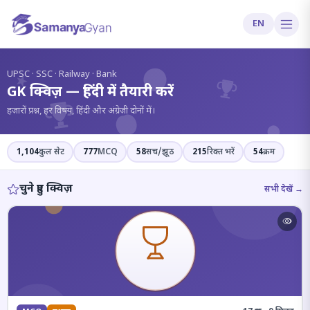
EN
?
UPSC · SSC · Railway · Bank
GK क्विज़ — हिंदी में तैयारी करें
हज़ारों प्रश्न, हर विषय, हिंदी और अंग्रेज़ी दोनों में।
1,104
कुल सेट
777
MCQ
58
सच/झूठ
215
रिक्त भरें
54
क्रम
चुने हुए क्विज़
सभी देखें →