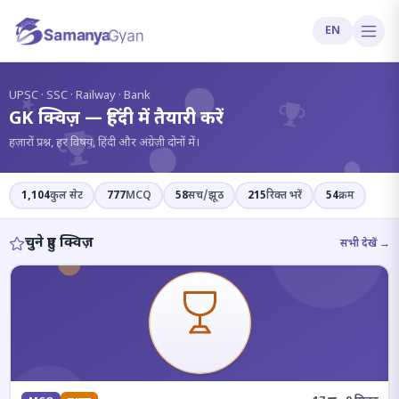
EN
?
UPSC · SSC · Railway · Bank
GK क्विज़ — हिंदी में तैयारी करें
हज़ारों प्रश्न, हर विषय, हिंदी और अंग्रेज़ी दोनों में।
1,104
कुल सेट
777
MCQ
58
सच/झूठ
215
रिक्त भरें
54
क्रम
चुने हुए क्विज़
सभी देखें →