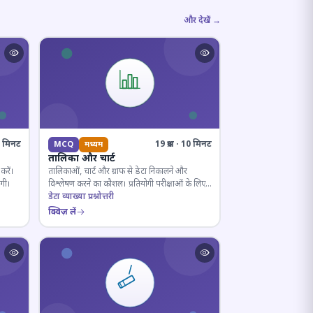
और देखें →
10 मिनट
19 प्रश्न · 10 मिनट
MCQ
मध्यम
तालिका और चार्ट
करें।
तालिकाओं, चार्ट और ग्राफ से डेटा निकालने और
ोगी।
विश्लेषण करने का कौशल। प्रतियोगी परीक्षाओं के लिए
अनिवार्य।
डेटा व्याख्या प्रश्नोत्तरी
क्विज़ लें