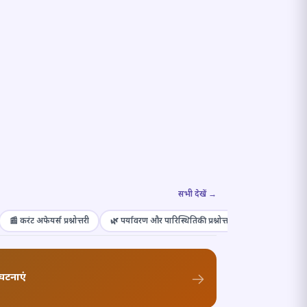
सभी देखें →
📰 करंट अफेयर्स प्रश्नोत्तरी
🌿 पर्यावरण और पारिस्थितिकी प्रश्नोत्तरी
🎭 संस्कृति और कल
घटनाएं