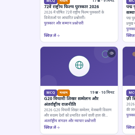
17 प्रश्न · 9 मिनट
MCQ
मध्यम
MC
72वें राष्ट्रीय फिल्म पुरस्कार 2026
पद्म 
सम्म
2026 में घोषित 72वें राष्ट्रीय फिल्म पुरस्कारों के
विजेताओं पर आधारित प्रश्नोत्तरी।
पद्म पु
पुरस्कार और सम्मान प्रश्नोत्तरी
प्रमुख
परखें।
पुरस्क
क्विज़ लें
क्विज़ 
19 प्रश्न · 10 मिनट
MCQ
मध्यम
MC
G20 मियामी शिखर सम्मेलन और
ज़ी स
अंतर्राष्ट्रीय राजनीति
2026 जी
की जान
2026 G20 मियामी शिखर सम्मेलन, मेजबानी विवरण
पुरस्क
और सदस्य देशों को प्रभावित करने वाली हाल की
राजनयिक घटनाओं पर ज्ञान परीक्षण करें।
अंतर्राष्ट्रीय संगठन और व्यापार प्रश्नोत्तरी
क्विज़ लें
क्विज़ 