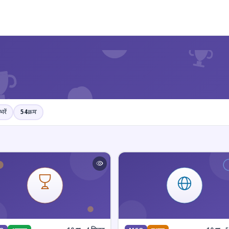
?
भरें
54
क्रम