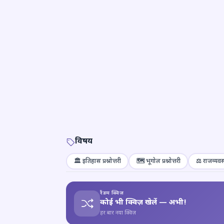
विषय
🏛️ इतिहास प्रश्नोत्तरी
🗺️ भूगोल प्रश्नोत्तरी
⚖️ राजव्यवस्
रैंडम क्विज़
कोई भी क्विज़ खेलें — अभी!
हर बार नया क्विज़