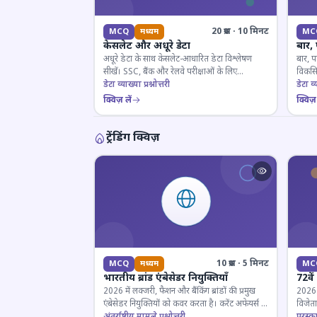
20 प्रश्न · 10 मिनट
MCQ
मध्यम
MC
केसलेट और अधूरे डेटा
बार,
अधूरे डेटा के साथ केसलेट-आधारित डेटा विश्लेषण
बार, प
सीखें। SSC, बैंक और रेलवे परीक्षाओं के लिए
विकसित
महत्वपूर्ण।
डेटा व्याख्या प्रश्नोत्तरी
डेटा व्य
क्विज़ लें
क्विज़ 
ट्रेंडिंग क्विज़
10 प्रश्न · 5 मिनट
MCQ
मध्यम
MC
भारतीय ब्रांड एंबेसेडर नियुक्तियाँ
72वें
2026 में लक्जरी, फैशन और बैंकिंग ब्रांडों की प्रमुख
2026 मे
एंबेसेडर नियुक्तियों को कवर करता है। करेंट अफेयर्स के
विजेता
लिए जरूरी।
अंतर्राष्ट्रीय मामले प्रश्नोत्तरी
पुरस्क