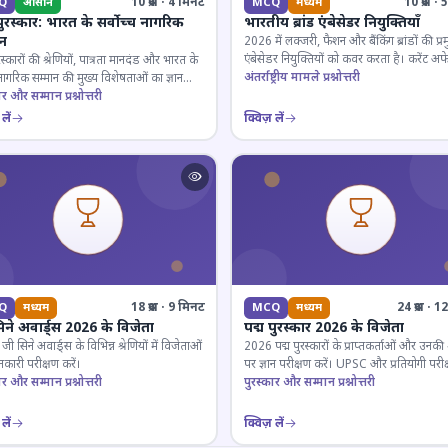
10 प्रश्न · 4 मिनट
10 प्रश्न 
Q
आसान
MCQ
मध्यम
पुरस्कार: भारत के सर्वोच्च नागरिक
भारतीय ब्रांड एंबेसेडर नियुक्तियाँ
ान
2026 में लक्जरी, फैशन और बैंकिंग ब्रांडों की प्र
एंबेसेडर नियुक्तियों को कवर करता है। करेंट अफे
रस्कारों की श्रेणियों, पात्रता मानदंड और भारत के
लिए जरूरी।
अंतर्राष्ट्रीय मामले प्रश्नोत्तरी
 नागरिक सम्मान की मुख्य विशेषताओं का ज्ञान
ार और सम्मान प्रश्नोत्तरी
लें
क्विज़ लें
18 प्रश्न · 9 मिनट
24 प्रश्न · 
Q
मध्यम
MCQ
मध्यम
िने अवार्ड्स 2026 के विजेता
पद्म पुरस्कार 2026 के विजेता
 सिने अवार्ड्स के विभिन्न श्रेणियों में विजेताओं
2026 पद्म पुरस्कारों के प्राप्तकर्ताओं और उनकी श्
कारी परीक्षण करें।
पर ज्ञान परीक्षण करें। UPSC और प्रतियोगी परीक
ार और सम्मान प्रश्नोत्तरी
के लिए महत्वपूर्ण।
पुरस्कार और सम्मान प्रश्नोत्तरी
लें
क्विज़ लें