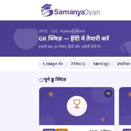
?
UPSC · SSC · Railway · Bank
GK क्विज़ — हिंदी में तैयारी करें
हज़ारों प्रश्न, हर विषय, हिंदी और अंग्रेज़ी दोनों में।
1,104
कुल सेट
777
MCQ
58
सच/झूठ
215
रिक्त 
चुने हुए क्विज़