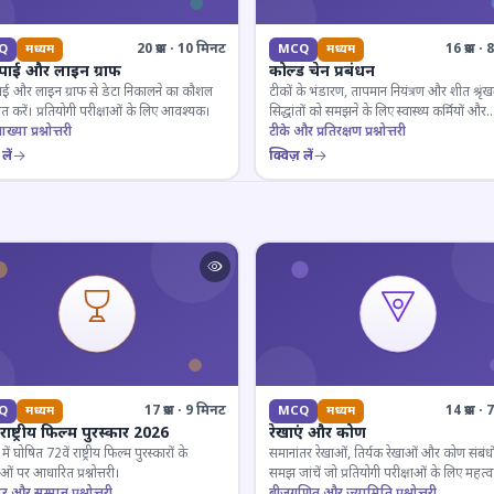
20 प्रश्न · 10 मिनट
16 प्रश्न 
Q
मध्यम
MCQ
मध्यम
 पाई और लाइन ग्राफ
कोल्ड चेन प्रबंधन
ाई और लाइन ग्राफ से डेटा निकालने का कौशल
टीकों के भंडारण, तापमान नियंत्रण और शीत श्रृंख
 करें। प्रतियोगी परीक्षाओं के लिए आवश्यक।
सिद्धांतों को समझने के लिए स्वास्थ्य कर्मियों और
ाख्या प्रश्नोत्तरी
परीक्षार्थियों के लिए महत्वपूर्ण।
टीके और प्रतिरक्षण प्रश्नोत्तरी
लें
क्विज़ लें
17 प्रश्न · 9 मिनट
14 प्रश्न 
Q
मध्यम
MCQ
मध्यम
 राष्ट्रीय फिल्म पुरस्कार 2026
रेखाएं और कोण
ं घोषित 72वें राष्ट्रीय फिल्म पुरस्कारों के
समानांतर रेखाओं, तिर्यक रेखाओं और कोण संबंधो
ओं पर आधारित प्रश्नोत्तरी।
समझ जांचें जो प्रतियोगी परीक्षाओं के लिए महत्वपूर
ार और सम्मान प्रश्नोत्तरी
बीजगणित और ज्यामिति प्रश्नोत्तरी