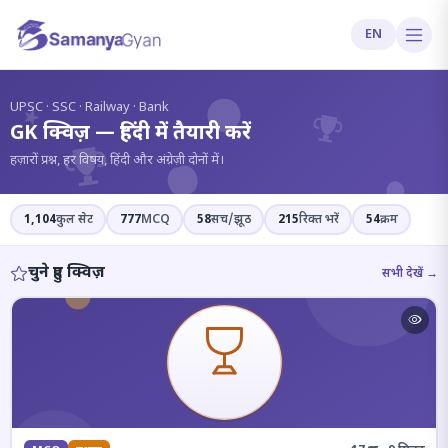
EN
?
UPSC · SSC · Railway · Bank
GK क्विज़ — हिंदी में तैयारी करें
हज़ारों प्रश्न, हर विषय, हिंदी और अंग्रेज़ी दोनों में।
1,104
कुल सेट
777
MCQ
58
सच/झूठ
215
रिक्त भरें
54
क्रम
चुने हुए क्विज़
सभी देखें →