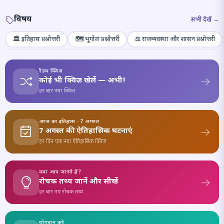
विषय
सभी देखें →
🏛️ इतिहास प्रश्नोत्तरी
🗺️ भूगोल प्रश्नोत्तरी
⚖️ राजव्यवस्था और शासन प्रश्नोत्तरी
रैंडम क्विज़
कोई भी क्विज़ खेलें — अभी!
हर बार नया क्विज़
आज का इतिहास · 7 अगस्त
7 अगस्त की ऐतिहासिक घटनाएं
हर दिन एक नया ऐतिहासिक क्विज़
क्या आप जानते हैं?
रोचक तथ्य जानें और सीखें
हर बार नए रोचक तथ्य
योगदान करें