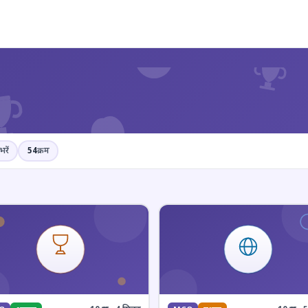
?
भरें
54
क्रम