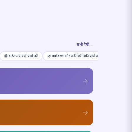
सभी देखें →
📰 करंट अफेयर्स प्रश्नोत्तरी
🌿 पर्यावरण और पारिस्थितिकी प्रश्नोत्तरी
🎭 संस्कृति और कल