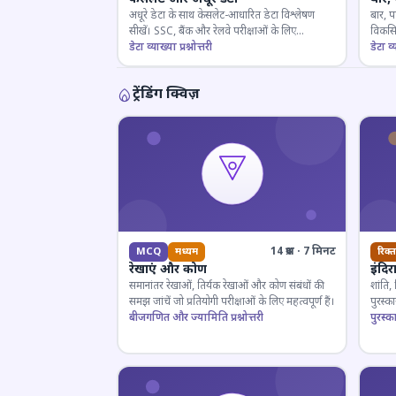
अधूरे डेटा के साथ केसलेट-आधारित डेटा विश्लेषण
बार, प
सीखें। SSC, बैंक और रेलवे परीक्षाओं के लिए
विकसित
महत्वपूर्ण।
डेटा व्याख्या प्रश्नोत्तरी
डेटा व्य
ट्रेंडिंग क्विज़
14 प्रश्न · 7 मिनट
MCQ
मध्यम
रिक्त
रेखाएं और कोण
इंदिर
समानांतर रेखाओं, तिर्यक रेखाओं और कोण संबंधों की
शांति,
समझ जांचें जो प्रतियोगी परीक्षाओं के लिए महत्वपूर्ण हैं।
पुरस्
बीजगणित और ज्यामिति प्रश्नोत्तरी
प्रतियो
पुरस्क