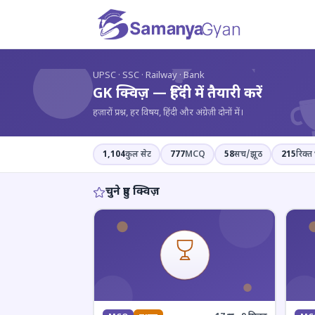
?
UPSC · SSC · Railway · Bank
GK क्विज़ — हिंदी में तैयारी करें
हज़ारों प्रश्न, हर विषय, हिंदी और अंग्रेज़ी दोनों में।
1,104
कुल सेट
777
MCQ
58
सच/झूठ
215
रिक्त 
चुने हुए क्विज़