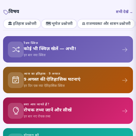
विषय
सभी देखें →
🏛️ इतिहास प्रश्नोत्तरी
🗺️ भूगोल प्रश्नोत्तरी
⚖️ राजव्यवस्था और शासन प्रश्नोत्तरी
रैंडम क्विज़
कोई भी क्विज़ खेलें — अभी!
हर बार नया क्विज़
आज का इतिहास · 9 अगस्त
9 अगस्त की ऐतिहासिक घटनाएं
हर दिन एक नया ऐतिहासिक क्विज़
क्या आप जानते हैं?
रोचक तथ्य जानें और सीखें
हर बार नए रोचक तथ्य
योगदान करें