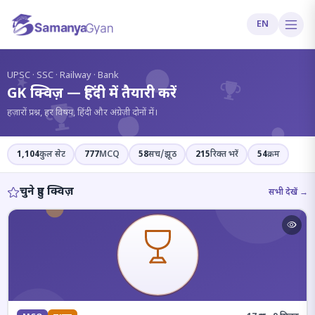
EN
?
UPSC · SSC · Railway · Bank
GK क्विज़ — हिंदी में तैयारी करें
हज़ारों प्रश्न, हर विषय, हिंदी और अंग्रेज़ी दोनों में।
1,104
कुल सेट
777
MCQ
58
सच/झूठ
215
रिक्त भरें
54
क्रम
चुने हुए क्विज़
सभी देखें →