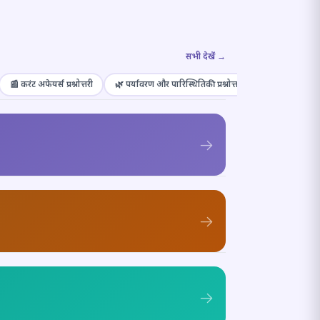
सभी देखें →
📰 करंट अफेयर्स प्रश्नोत्तरी
🌿 पर्यावरण और पारिस्थितिकी प्रश्नोत्तरी
🎭 संस्कृति और कल