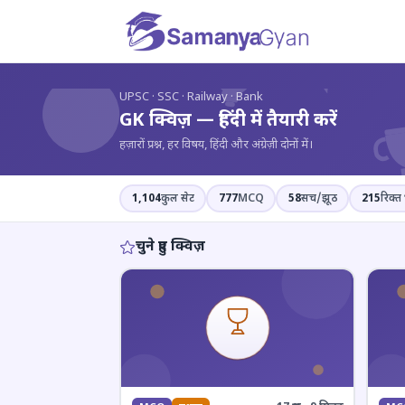
?
UPSC · SSC · Railway · Bank
GK क्विज़ — हिंदी में तैयारी करें
हज़ारों प्रश्न, हर विषय, हिंदी और अंग्रेज़ी दोनों में।
1,104
कुल सेट
777
MCQ
58
सच/झूठ
215
रिक्त 
चुने हुए क्विज़