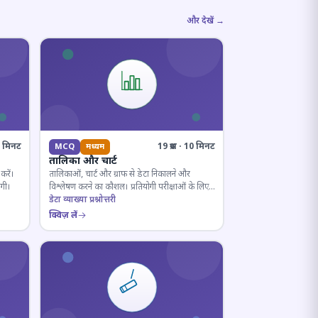
और देखें →
10 मिनट
19 प्रश्न · 10 मिनट
MCQ
मध्यम
तालिका और चार्ट
करें।
तालिकाओं, चार्ट और ग्राफ से डेटा निकालने और
ोगी।
विश्लेषण करने का कौशल। प्रतियोगी परीक्षाओं के लिए
अनिवार्य।
डेटा व्याख्या प्रश्नोत्तरी
क्विज़ लें