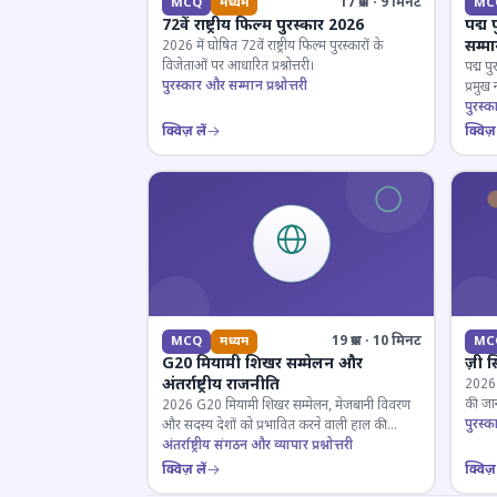
17 प्रश्न · 9 मिनट
MCQ
मध्यम
MC
72वें राष्ट्रीय फिल्म पुरस्कार 2026
पद्म 
सम्म
2026 में घोषित 72वें राष्ट्रीय फिल्म पुरस्कारों के
विजेताओं पर आधारित प्रश्नोत्तरी।
पद्म पु
पुरस्कार और सम्मान प्रश्नोत्तरी
प्रमुख
परखें।
पुरस्क
क्विज़ लें
क्विज़ 
19 प्रश्न · 10 मिनट
MCQ
मध्यम
MC
G20 मियामी शिखर सम्मेलन और
ज़ी स
अंतर्राष्ट्रीय राजनीति
2026 जी
की जान
2026 G20 मियामी शिखर सम्मेलन, मेजबानी विवरण
पुरस्क
और सदस्य देशों को प्रभावित करने वाली हाल की
राजनयिक घटनाओं पर ज्ञान परीक्षण करें।
अंतर्राष्ट्रीय संगठन और व्यापार प्रश्नोत्तरी
क्विज़ लें
क्विज़ 