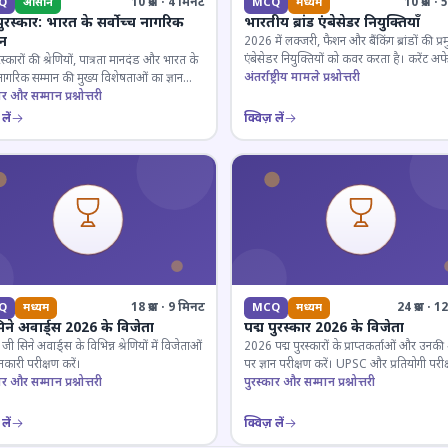
10 प्रश्न · 4 मिनट
10 प्रश्न 
Q
आसान
MCQ
मध्यम
पुरस्कार: भारत के सर्वोच्च नागरिक
भारतीय ब्रांड एंबेसेडर नियुक्तियाँ
ान
2026 में लक्जरी, फैशन और बैंकिंग ब्रांडों की प्र
एंबेसेडर नियुक्तियों को कवर करता है। करेंट अफे
रस्कारों की श्रेणियों, पात्रता मानदंड और भारत के
लिए जरूरी।
अंतर्राष्ट्रीय मामले प्रश्नोत्तरी
 नागरिक सम्मान की मुख्य विशेषताओं का ज्ञान
ार और सम्मान प्रश्नोत्तरी
लें
क्विज़ लें
18 प्रश्न · 9 मिनट
24 प्रश्न · 
Q
मध्यम
MCQ
मध्यम
िने अवार्ड्स 2026 के विजेता
पद्म पुरस्कार 2026 के विजेता
 सिने अवार्ड्स के विभिन्न श्रेणियों में विजेताओं
2026 पद्म पुरस्कारों के प्राप्तकर्ताओं और उनकी श्
कारी परीक्षण करें।
पर ज्ञान परीक्षण करें। UPSC और प्रतियोगी परीक
ार और सम्मान प्रश्नोत्तरी
के लिए महत्वपूर्ण।
पुरस्कार और सम्मान प्रश्नोत्तरी
लें
क्विज़ लें