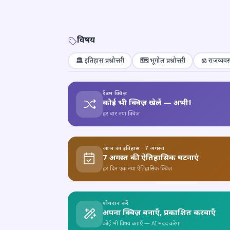
विषय
🏛️ इतिहास प्रश्नोत्तरी
🗺️ भूगोल प्रश्नोत्तरी
⚖️ राजव्यवस्
रैंडम क्विज़
कोई भी क्विज़ खेलें — अभी!
हर बार नया क्विज़
आज का इतिहास · 7 अगस्त
7 अगस्त की ऐतिहासिक घटनाएं
हर दिन एक नया ऐतिहासिक क्विज़
योगदान करें
अपना क्विज़ बनाएँ, प्रकाशित करवाएँ
कोई भी विषय बताएँ — AI मदद करेगा