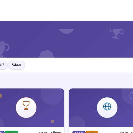
?
भरें
54
क्रम