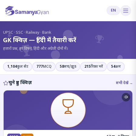
EN
?
UPSC · SSC · Railway · Bank
GK क्विज़ — हिंदी में तैयारी करें
हज़ारों प्रश्न, हर विषय, हिंदी और अंग्रेज़ी दोनों में।
1,104
कुल सेट
777
MCQ
58
सच/झूठ
215
रिक्त भरें
54
क्रम
चुने हुए क्विज़
सभी देखें →