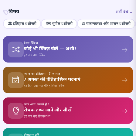
विषय
सभी देखें →
🏛️ इतिहास प्रश्नोत्तरी
🗺️ भूगोल प्रश्नोत्तरी
⚖️ राजव्यवस्था और शासन प्रश्नोत्तरी
रैंडम क्विज़
कोई भी क्विज़ खेलें — अभी!
हर बार नया क्विज़
आज का इतिहास · 7 अगस्त
7 अगस्त की ऐतिहासिक घटनाएं
हर दिन एक नया ऐतिहासिक क्विज़
क्या आप जानते हैं?
रोचक तथ्य जानें और सीखें
हर बार नए रोचक तथ्य
योगदान करें