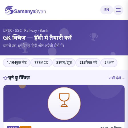
EN
?
UPSC · SSC · Railway · Bank
GK क्विज़ — हिंदी में तैयारी करें
हज़ारों प्रश्न, हर विषय, हिंदी और अंग्रेज़ी दोनों में।
1,104
कुल सेट
777
MCQ
58
सच/झूठ
215
रिक्त भरें
54
क्रम
चुने हुए क्विज़
सभी देखें →