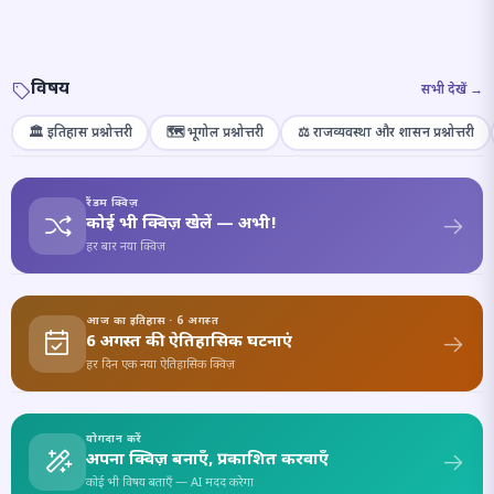
विषय
सभी देखें →
🏛️ इतिहास प्रश्नोत्तरी
🗺️ भूगोल प्रश्नोत्तरी
⚖️ राजव्यवस्था और शासन प्रश्नोत्तरी
रैंडम क्विज़
कोई भी क्विज़ खेलें — अभी!
हर बार नया क्विज़
आज का इतिहास · 6 अगस्त
6 अगस्त की ऐतिहासिक घटनाएं
हर दिन एक नया ऐतिहासिक क्विज़
योगदान करें
अपना क्विज़ बनाएँ, प्रकाशित करवाएँ
कोई भी विषय बताएँ — AI मदद करेगा