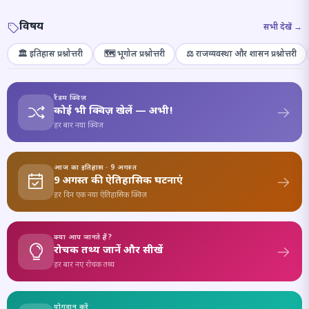
विषय
सभी देखें →
🏛️ इतिहास प्रश्नोत्तरी
🗺️ भूगोल प्रश्नोत्तरी
⚖️ राजव्यवस्था और शासन प्रश्नोत्तरी
रैंडम क्विज़
कोई भी क्विज़ खेलें — अभी!
हर बार नया क्विज़
आज का इतिहास · 9 अगस्त
9 अगस्त की ऐतिहासिक घटनाएं
हर दिन एक नया ऐतिहासिक क्विज़
क्या आप जानते हैं?
रोचक तथ्य जानें और सीखें
हर बार नए रोचक तथ्य
योगदान करें