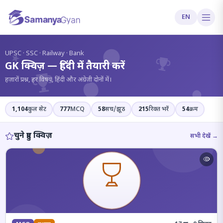
EN
?
UPSC · SSC · Railway · Bank
GK क्विज़ — हिंदी में तैयारी करें
हज़ारों प्रश्न, हर विषय, हिंदी और अंग्रेज़ी दोनों में।
1,104
कुल सेट
777
MCQ
58
सच/झूठ
215
रिक्त भरें
54
क्रम
चुने हुए क्विज़
सभी देखें →