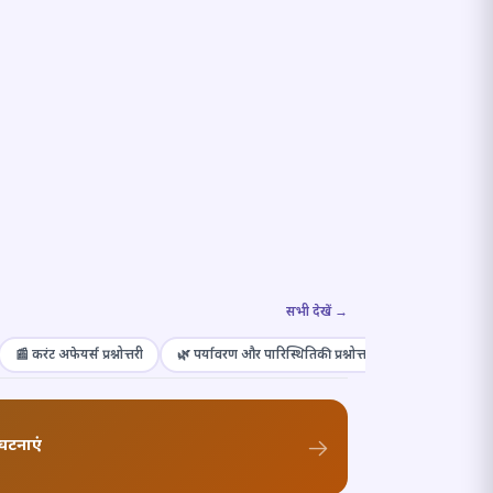
सभी देखें →
📰 करंट अफेयर्स प्रश्नोत्तरी
🌿 पर्यावरण और पारिस्थितिकी प्रश्नोत्तरी
🎭 संस्कृति और कल
घटनाएं