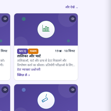
और देखें →
10 मिनट
19 प्रश्न · 10 मिनट
MCQ
मध्यम
तालिका और चार्ट
करें।
तालिकाओं, चार्ट और ग्राफ से डेटा निकालने और
ोगी।
विश्लेषण करने का कौशल। प्रतियोगी परीक्षाओं के लिए
अनिवार्य।
डेटा व्याख्या प्रश्नोत्तरी
क्विज़ लें