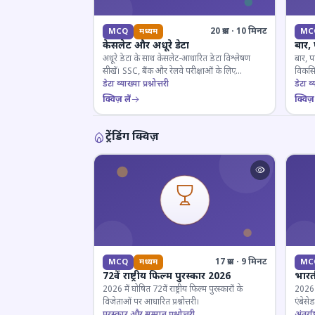
20 प्रश्न · 10 मिनट
MCQ
मध्यम
MC
केसलेट और अधूरे डेटा
बार,
अधूरे डेटा के साथ केसलेट-आधारित डेटा विश्लेषण
बार, प
सीखें। SSC, बैंक और रेलवे परीक्षाओं के लिए
विकसित
महत्वपूर्ण।
डेटा व्याख्या प्रश्नोत्तरी
डेटा व्य
क्विज़ लें
क्विज़ 
ट्रेंडिंग क्विज़
17 प्रश्न · 9 मिनट
MCQ
मध्यम
MC
72वें राष्ट्रीय फिल्म पुरस्कार 2026
भारती
2026 में घोषित 72वें राष्ट्रीय फिल्म पुरस्कारों के
2026 म
विजेताओं पर आधारित प्रश्नोत्तरी।
एंबेसे
पुरस्कार और सम्मान प्रश्नोत्तरी
लिए ज
अंतर्राष