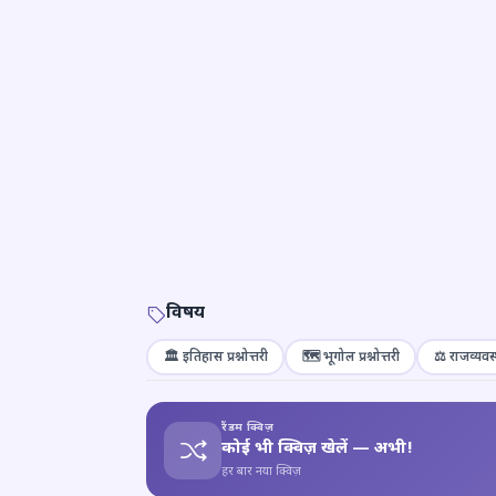
विषय
🏛️ इतिहास प्रश्नोत्तरी
🗺️ भूगोल प्रश्नोत्तरी
⚖️ राजव्यवस्
रैंडम क्विज़
कोई भी क्विज़ खेलें — अभी!
हर बार नया क्विज़