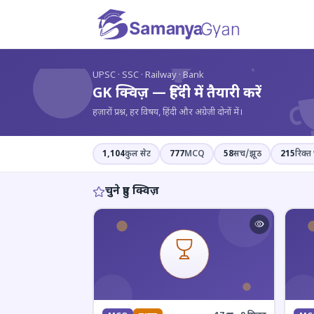
?
UPSC · SSC · Railway · Bank
GK क्विज़ — हिंदी में तैयारी करें
हज़ारों प्रश्न, हर विषय, हिंदी और अंग्रेज़ी दोनों में।
1,104
कुल सेट
777
MCQ
58
सच/झूठ
215
रिक्त 
चुने हुए क्विज़