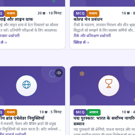
20 प्रश्न · 10 मिनट
16 प्रश्न 
Q
मध्यम
MCQ
मध्यम
 पाई और लाइन ग्राफ
कोल्ड चेन प्रबंधन
ाई और लाइन ग्राफ से डेटा निकालने का कौशल
टीकों के भंडारण, तापमान नियंत्रण और शीत श्रृंख
 करें। प्रतियोगी परीक्षाओं के लिए आवश्यक।
सिद्धांतों को समझने के लिए स्वास्थ्य कर्मियों और
ाख्या प्रश्नोत्तरी
परीक्षार्थियों के लिए महत्वपूर्ण।
टीके और प्रतिरक्षण प्रश्नोत्तरी
लें
क्विज़ लें
10 प्रश्न · 5 मिनट
10 प्रश्न 
Q
मध्यम
MCQ
आसान
य ब्रांड एंबेसेडर नियुक्तियाँ
पद्म पुरस्कार: भारत के सर्वोच्च नागर
सम्मान
ें लक्जरी, फैशन और बैंकिंग ब्रांडों की प्रमुख
डर नियुक्तियों को कवर करता है। करेंट अफेयर्स के
पद्म पुरस्कारों की श्रेणियों, पात्रता मानदंड और भ
रूरी।
्ट्रीय मामले प्रश्नोत्तरी