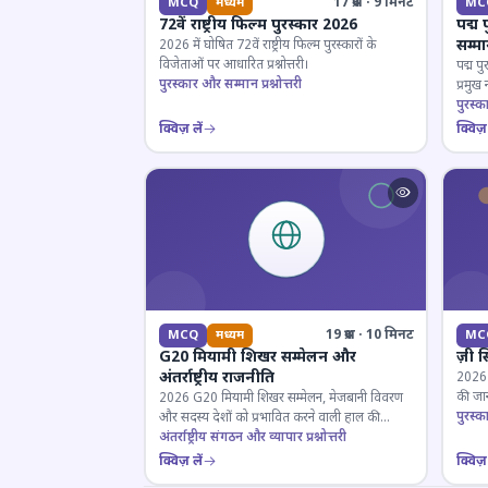
17 प्रश्न · 9 मिनट
MCQ
मध्यम
MC
72वें राष्ट्रीय फिल्म पुरस्कार 2026
पद्म 
सम्म
2026 में घोषित 72वें राष्ट्रीय फिल्म पुरस्कारों के
विजेताओं पर आधारित प्रश्नोत्तरी।
पद्म पु
पुरस्कार और सम्मान प्रश्नोत्तरी
प्रमुख
परखें।
पुरस्क
क्विज़ लें
क्विज़ 
19 प्रश्न · 10 मिनट
MCQ
मध्यम
MC
G20 मियामी शिखर सम्मेलन और
ज़ी स
अंतर्राष्ट्रीय राजनीति
2026 जी
की जान
2026 G20 मियामी शिखर सम्मेलन, मेजबानी विवरण
पुरस्क
और सदस्य देशों को प्रभावित करने वाली हाल की
राजनयिक घटनाओं पर ज्ञान परीक्षण करें।
अंतर्राष्ट्रीय संगठन और व्यापार प्रश्नोत्तरी
क्विज़ लें
क्विज़ 