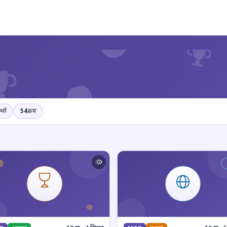
?
भरें
54
क्रम