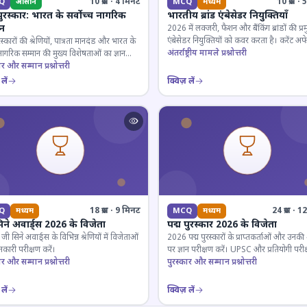
10 प्रश्न · 4 मिनट
10 प्रश्न 
Q
आसान
MCQ
मध्यम
पुरस्कार: भारत के सर्वोच्च नागरिक
भारतीय ब्रांड एंबेसेडर नियुक्तियाँ
ान
2026 में लक्जरी, फैशन और बैंकिंग ब्रांडों की प्र
एंबेसेडर नियुक्तियों को कवर करता है। करेंट अफे
रस्कारों की श्रेणियों, पात्रता मानदंड और भारत के
लिए जरूरी।
अंतर्राष्ट्रीय मामले प्रश्नोत्तरी
 नागरिक सम्मान की मुख्य विशेषताओं का ज्ञान
ार और सम्मान प्रश्नोत्तरी
लें
क्विज़ लें
18 प्रश्न · 9 मिनट
24 प्रश्न · 
Q
मध्यम
MCQ
मध्यम
िने अवार्ड्स 2026 के विजेता
पद्म पुरस्कार 2026 के विजेता
 सिने अवार्ड्स के विभिन्न श्रेणियों में विजेताओं
2026 पद्म पुरस्कारों के प्राप्तकर्ताओं और उनकी श्
कारी परीक्षण करें।
पर ज्ञान परीक्षण करें। UPSC और प्रतियोगी परीक
ार और सम्मान प्रश्नोत्तरी
के लिए महत्वपूर्ण।
पुरस्कार और सम्मान प्रश्नोत्तरी
लें
क्विज़ लें