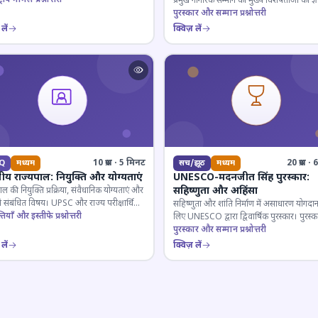
प्रमुख नागरिक सम्मान की मुख्य विशेषताओं का ज्ञ
परखें।
पुरस्कार और सम्मान प्रश्नोत्तरी
लें
क्विज़ लें
10 प्रश्न · 5 मिनट
20 प्रश्न 
Q
मध्यम
सच/झूठ
मध्यम
ीय राज्यपाल: नियुक्ति और योग्यताएं
UNESCO-मदनजीत सिंह पुरस्कार:
सहिष्णुता और अहिंसा
ाल की नियुक्ति प्रक्रिया, संवैधानिक योग्यताएं और
े संबंधित विषय। UPSC और राज्य परीक्षार्थियों
सहिष्णुता और शांति निर्माण में असाधारण योगदान
 महत्वपूर्ण।
ियाँ और इस्तीफे प्रश्नोत्तरी
लिए UNESCO द्वारा द्विवार्षिक पुरस्कार। पुरस्क
इतिहास और प्राप्तकर्ता।
पुरस्कार और सम्मान प्रश्नोत्तरी
लें
क्विज़ लें