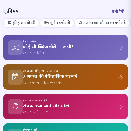
विषय
सभी देखें →
🏛️ इतिहास प्रश्नोत्तरी
🗺️ भूगोल प्रश्नोत्तरी
⚖️ राजव्यवस्था और शासन प्रश्नोत्तरी
रैंडम क्विज़
कोई भी क्विज़ खेलें — अभी!
हर बार नया क्विज़
आज का इतिहास · 7 अगस्त
7 अगस्त की ऐतिहासिक घटनाएं
हर दिन एक नया ऐतिहासिक क्विज़
क्या आप जानते हैं?
रोचक तथ्य जानें और सीखें
हर बार नए रोचक तथ्य
योगदान करें