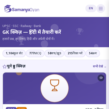
EN
?
UPSC · SSC · Railway · Bank
GK क्विज़ — हिंदी में तैयारी करें
हज़ारों प्रश्न, हर विषय, हिंदी और अंग्रेज़ी दोनों में।
1,104
कुल सेट
777
MCQ
58
सच/झूठ
215
रिक्त भरें
54
क्रम
चुने हुए क्विज़
सभी देखें →