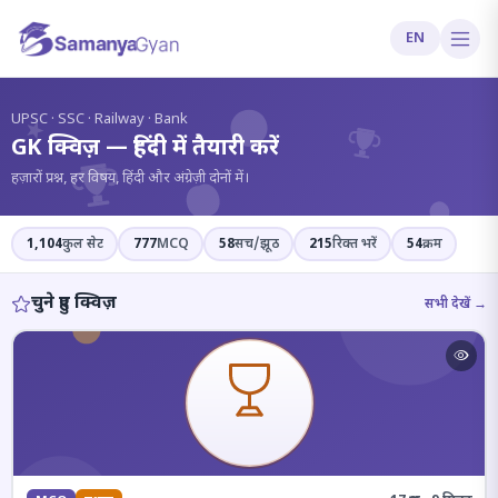
EN
?
UPSC · SSC · Railway · Bank
GK क्विज़ — हिंदी में तैयारी करें
हज़ारों प्रश्न, हर विषय, हिंदी और अंग्रेज़ी दोनों में।
1,104
कुल सेट
777
MCQ
58
सच/झूठ
215
रिक्त भरें
54
क्रम
चुने हुए क्विज़
सभी देखें →