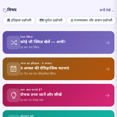
विषय
सभी देखें →
🏛️ इतिहास प्रश्नोत्तरी
🗺️ भूगोल प्रश्नोत्तरी
⚖️ राजव्यवस्था और शासन प्रश्नोत्तरी
रैंडम क्विज़
कोई भी क्विज़ खेलें — अभी!
हर बार नया क्विज़
आज का इतिहास · 9 अगस्त
9 अगस्त की ऐतिहासिक घटनाएं
हर दिन एक नया ऐतिहासिक क्विज़
क्या आप जानते हैं?
रोचक तथ्य जानें और सीखें
हर बार नए रोचक तथ्य
योगदान करें